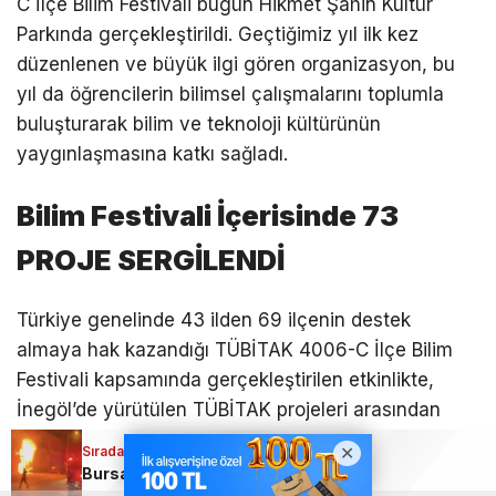
C İlçe Bilim Festivali bugün Hikmet Şahin Kültür
Parkında gerçekleştirildi. Geçtiğimiz yıl ilk kez
düzenlenen ve büyük ilgi gören organizasyon, bu
yıl da öğrencilerin bilimsel çalışmalarını toplumla
buluşturarak bilim ve teknoloji kültürünün
yaygınlaşmasına katkı sağladı.
Bilim Festivali İçerisinde 73
PROJE SERGİLENDİ
Türkiye genelinde 43 ilden 69 ilçenin destek
almaya hak kazandığı TÜBİTAK 4006-C İlçe Bilim
Festivali kapsamında gerçekleştirilen etkinlikte,
İnegöl’de yürütülen TÜBİTAK projeleri arasından
seçilen çalışmalar sergilendi. Ortaokul ve lise
Sıradaki Haber
Sıradaki Haber
kademesindeki 20 okuldan toplam 210 öğrencinin,
Bursa’da itfaiye erinin zor anları!
Cep telefonlarında yeni dönem! Değişiklik bugün yürürlüğe girdi