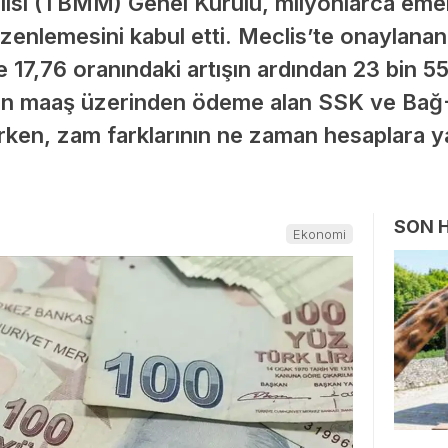
isi (TBMM) Genel Kurulu, milyonlarca emekl
enlemesini kabul etti. Meclis’te onaylanan
 17,76 oranındaki artışın ardından 23 bin 55
an maaş üzerinden ödeme alan SSK ve Bağ-K
rirken, zam farklarının ne zaman hesaplara y
SON 
Ekonomi