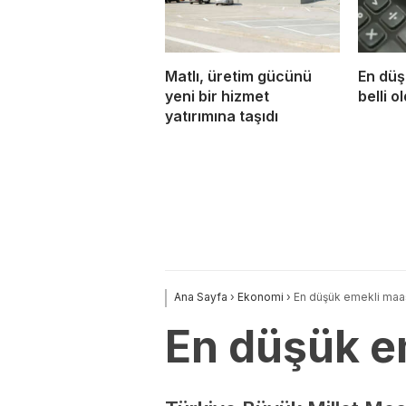
Matlı, üretim gücünü
En düş
yeni bir hizmet
belli o
yatırımına taşıdı
Ana Sayfa
›
Ekonomi
›
En düşük emekli maaşı
En düşük em