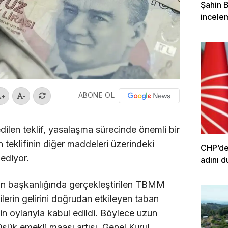
Şahin 
incele
ABONE OL
+
-
len teklif, yasalaşma sürecinde önemli bir
 teklifinin diğer maddeleri üzerindeki
CHP’den
ediyor.
adını d
ın başkanlığında gerçekleştirilen TBMM
erin gelirini doğrudan etkileyen taban
nin oylarıyla kabul edildi. Böylece uzun
ük emekli maaşı artışı, Genel Kurul