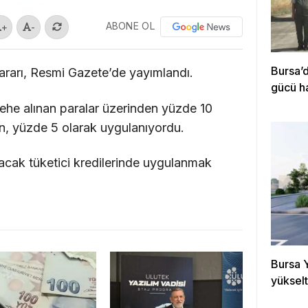
ABONE OL
+
-
Bursa’d
rarı, Resmi Gazete’de yayımlandı.
gücü h
 lehe alınan paralar üzerinden yüzde 10
, yüzde 5 olarak uygulanıyordu.
lacak tüketici kredilerinde uygulanmak
Bursa Y
yüksel