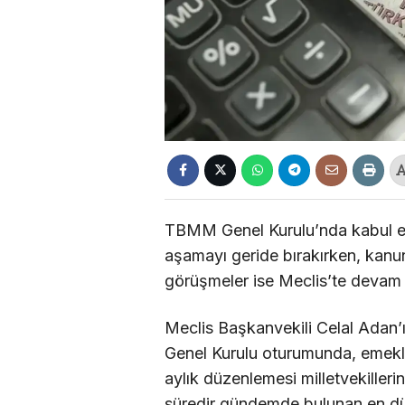
TBMM Genel Kurulu’nda kabul edi
aşamayı geride bırakırken, kanun
görüşmeler ise Meclis’te devam 
Meclis Başkanvekili Celal Adan’
Genel Kurulu oturumunda, emeklil
aylık düzenlemesi milletvekilleri
süredir gündemde bulunan en düş