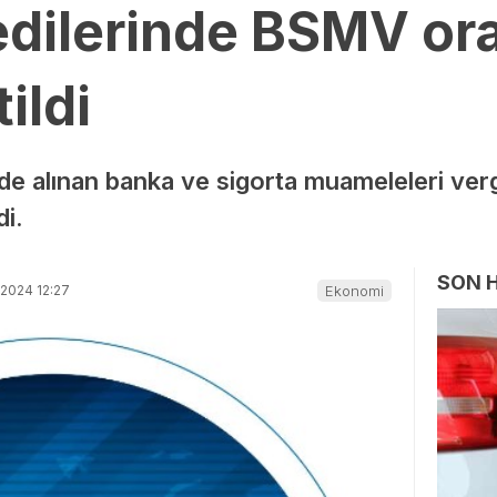
redilerinde BSMV or
ildi
inde alınan banka ve sigorta muameleleri ve
di.
SON 
2024 12:27
Ekonomi