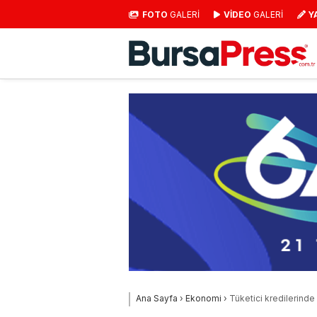
FOTO
GALERİ
VİDEO
GALERİ
Y
Ana Sayfa
›
Ekonomi
›
Tüketici kredilerinde