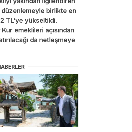
iyi yakından ilgilendiren
 düzenlemeyle birlikte en
2 TL’ye yükseltildi.
ur emeklileri açısından
atırılacağı da netleşmeye
HABERLER