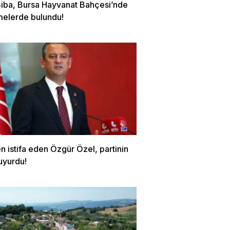
Biba, Bursa Hayvanat Bahçesi’nde
melerde bulundu!
 istifa eden Özgür Özel, partinin
uyurdu!