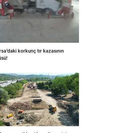
rsa’daki korkunç tır kazasının
üsü!