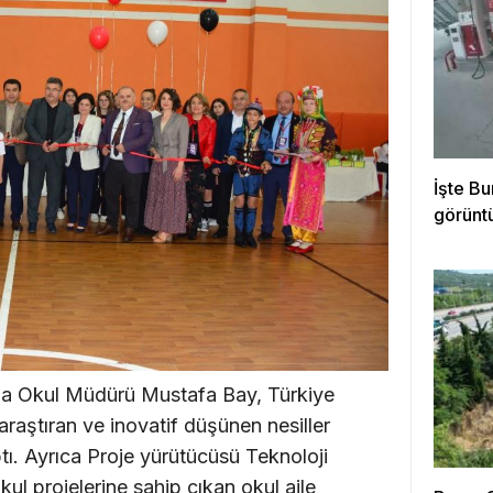
İşte Bu
görünt
nda Okul Müdürü Mustafa Bay, Türkiye
araştıran ve inovatif düşünen nesiller
ı. Ayrıca Proje yürütücüsü Teknoloji
ul projelerine sahip çıkan okul aile