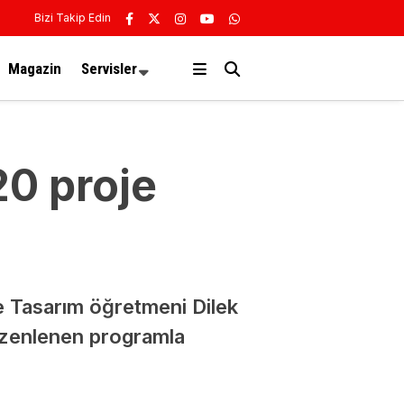
Bizi Takip Edin
Magazin
Servisler
20 proje
e Tasarım öğretmeni Dilek
üzenlenen programla