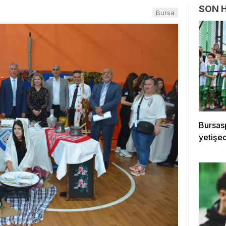
SON 
Bursa
Bursasp
yetişe