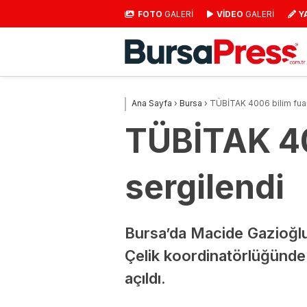
FOTO
GALERİ
VİDEO
GALERİ
Y
Ana Sayfa
›
Bursa
›
TÜBİTAK 4006 bilim fuar
TÜBİTAK 40
sergilendi
Bursa’da Macide Gazioğlu
Çelik koordinatörlüğünde
açıldı.