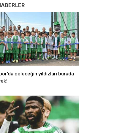
HABERLER
or’da geleceğin yıldızları burada
cek!