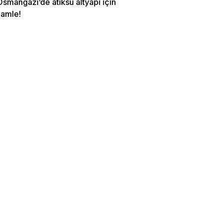
smangazi’de atıksu altyapı için
hamle!