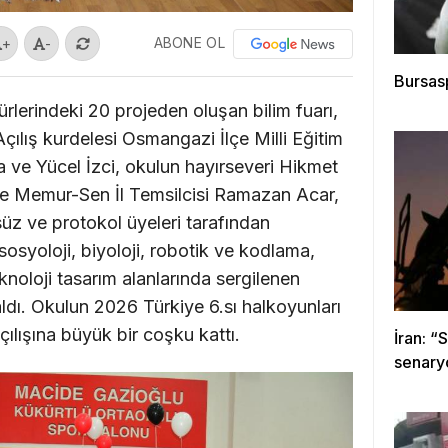
ABONE OL
+
-
Bursas
rlerindeki 20 projeden oluşan bilim fuarı,
Açılış kurdelesi Osmangazi İlçe Milli Eğitim
ve Yücel İzci, okulun hayırseveri Hikmet
ve Memur-Sen İl Temsilcisi Ramazan Acar,
 ve protokol üyeleri tarafından
, sosyoloji, biyoloji, robotik ve kodlama,
teknoloji tasarım alanlarında sergilenen
aldı. Okulun 2026 Türkiye 6.sı halkoyunları
açılışına büyük bir coşku kattı.
İran: “
senary