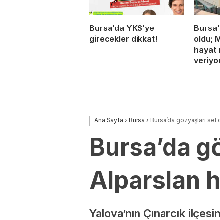
Bursa’da YKS’ye
Bursa’
girecekler dikkat!
oldu; 
hayat 
veriyo
Ana Sayfa
›
Bursa
›
Bursa’da gözyaşları sel 
Bursa’da gö
Alparslan 
Yalova’nın Çınarcık ilçes