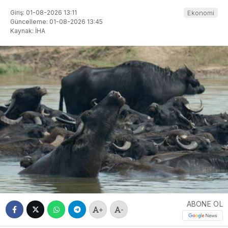
Giriş: 01-08-2026 13:11
Ekonomi
Güncelleme: 01-08-2026 13:45
Kaynak: İHA
ABONE OL
+
-