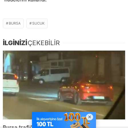
BURSA
SUCUK
İLGİNİZİ
ÇEKEBİLİR
Bursa trafiğinde tehlikeli hareketler