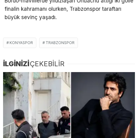
Bordo-mavililerde yıldızlaşan Onuachu attığı iki golle
finalin kahramanı olurken, Trabzonspor taraftarı
büyük sevinç yaşadı.
KONYASPOR
TRABZONSPOR
İLGİNİZİ
ÇEKEBİLİR