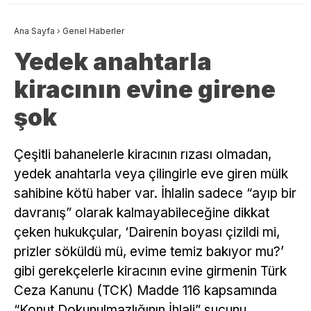
Ana Sayfa
›
Genel Haberler
Yedek anahtarla
kiracının evine girene
şok
Çeşitli bahanelerle kiracının rızası olmadan,
yedek anahtarla veya çilingirle eve giren mülk
sahibine kötü haber var. İhlalin sadece “ayıp bir
davranış” olarak kalmayabileceğine dikkat
çeken hukukçular, ‘Dairenin boyası çizildi mi,
prizler söküldü mü, evime temiz bakıyor mu?’
gibi gerekçelerle kiracının evine girmenin Türk
Ceza Kanunu (TCK) Madde 116 kapsamında
“Konut Dokunulmazlığının İhlali” suçunu