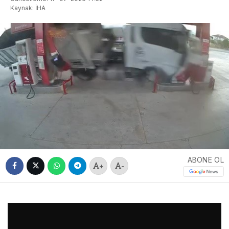
Kaynak: İHA
ABONE OL
+
-