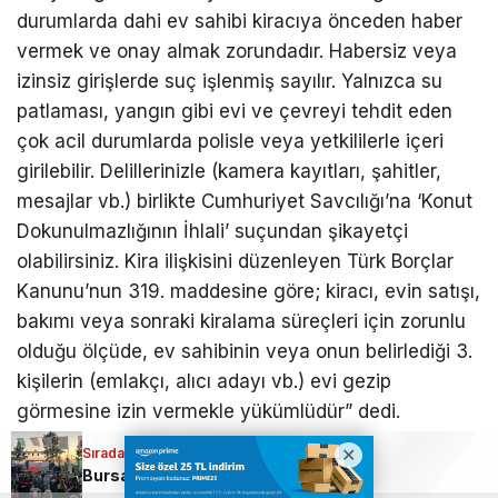
durumlarda dahi ev sahibi kiracıya önceden haber
vermek ve onay almak zorundadır. Habersiz veya
izinsiz girişlerde suç işlenmiş sayılır. Yalnızca su
patlaması, yangın gibi evi ve çevreyi tehdit eden
çok acil durumlarda polisle veya yetkililerle içeri
girilebilir. Delillerinizle (kamera kayıtları, şahitler,
mesajlar vb.) birlikte Cumhuriyet Savcılığı’na ‘Konut
Dokunulmazlığının İhlali’ suçundan şikayetçi
olabilirsiniz. Kira ilişkisini düzenleyen Türk Borçlar
Kanunu’nun 319. maddesine göre; kiracı, evin satışı,
bakımı veya sonraki kiralama süreçleri için zorunlu
olduğu ölçüde, ev sahibinin veya onun belirlediği 3.
kişilerin (emlakçı, alıcı adayı vb.) evi gezip
görmesine izin vermekle yükümlüdür” dedi.
Sıradaki Haber
Bursa’nın tarihi ilçesinde fetih coşkusu