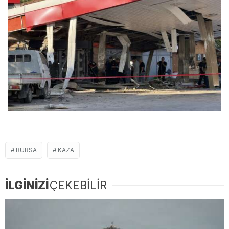
BURSA
KAZA
İLGİNİZİ
ÇEKEBİLİR