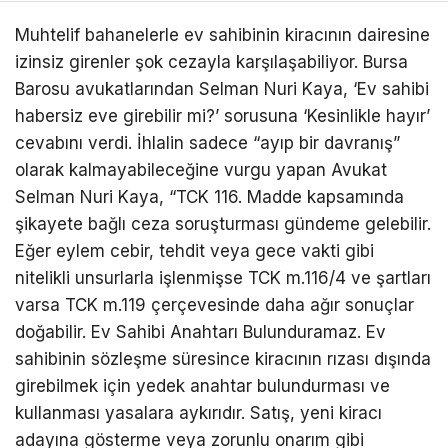
Muhtelif bahanelerle ev sahibinin kiracının dairesine
izinsiz girenler şok cezayla karşılaşabiliyor. Bursa
Barosu avukatlarından Selman Nuri Kaya, ‘Ev sahibi
habersiz eve girebilir mi?’ sorusuna ‘Kesinlikle hayır’
cevabını verdi. İhlalin sadece “ayıp bir davranış”
olarak kalmayabileceğine vurgu yapan Avukat
Selman Nuri Kaya, “TCK 116. Madde kapsamında
şikayete bağlı ceza soruşturması gündeme gelebilir.
Eğer eylem cebir, tehdit veya gece vakti gibi
nitelikli unsurlarla işlenmişse TCK m.116/4 ve şartları
varsa TCK m.119 çerçevesinde daha ağır sonuçlar
doğabilir. Ev Sahibi Anahtarı Bulunduramaz. Ev
sahibinin sözleşme süresince kiracının rızası dışında
girebilmek için yedek anahtar bulundurması ve
kullanması yasalara aykırıdır. Satış, yeni kiracı
adayına gösterme veya zorunlu onarım gibi