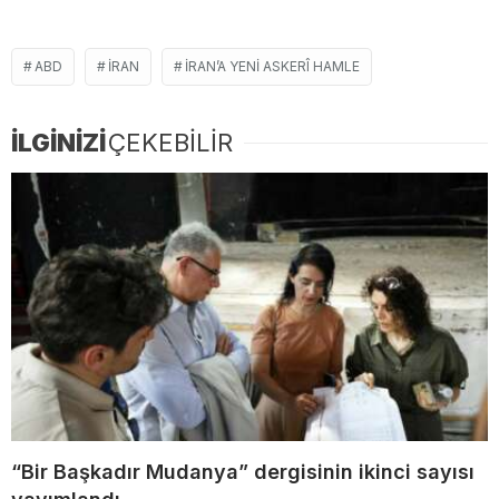
ABD
İRAN
İRAN’A YENI ASKERÎ HAMLE
İLGİNİZİ
ÇEKEBİLİR
“Bir Başkadır Mudanya” dergisinin ikinci sayısı