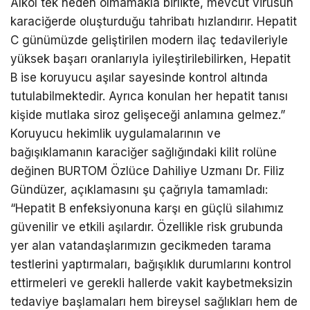
Alkol tek neden olmamakla birlikte, mevcut virüsün
karaciğerde oluşturduğu tahribatı hızlandırır. Hepatit
C günümüzde geliştirilen modern ilaç tedavileriyle
yüksek başarı oranlarıyla iyileştirilebilirken, Hepatit
B ise koruyucu aşılar sayesinde kontrol altında
tutulabilmektedir. Ayrıca konulan her hepatit tanısı
kişide mutlaka siroz gelişeceği anlamına gelmez.”
Koruyucu hekimlik uygulamalarının ve
bağışıklamanın karaciğer sağlığındaki kilit rolüne
değinen BURTOM Özlüce Dahiliye Uzmanı Dr. Filiz
Gündüzer, açıklamasını şu çağrıyla tamamladı:
“Hepatit B enfeksiyonuna karşı en güçlü silahımız
güvenilir ve etkili aşılardır. Özellikle risk grubunda
yer alan vatandaşlarımızın gecikmeden tarama
testlerini yaptırmaları, bağışıklık durumlarını kontrol
ettirmeleri ve gerekli hallerde vakit kaybetmeksizin
tedaviye başlamaları hem bireysel sağlıkları hem de