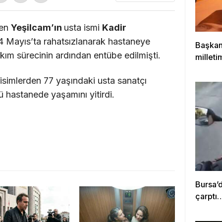
ren
Yeşilcam’ın
usta ismi
Kadir
 14 Mayıs’ta rahatsızlanarak hastaneye
Başkan
kım sürecinin ardından entübe edilmişti.
milleti
çıktığı
simlerden 77 yaşındaki usta sanatçı
 hastanede yaşamını yitirdi.
Bursa’
çarptı