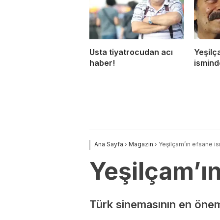
Usta tiyatrocudan acı
Yeşilç
haber!
ismind
Ana Sayfa
›
Magazin
›
Yeşilçam’ın efsane i
Yeşilçam’ı
Türk sinemasının en öneml