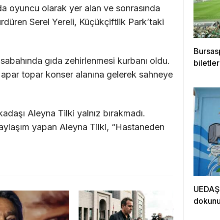
da oyuncu olarak yer alan ve sonrasında
rdüren Serel Yereli, Küçükçiftlik Park’taki
Bursas
 sabahında gıda zehirlenmesi kurbanı oldu.
biletle
 apar topar konser alanına gelerek sahneye
kadaşı Aleyna Tilki yalnız bırakmadı.
aylaşım yapan Aleyna Tilki, “Hastaneden
UEDAŞ’t
dokun