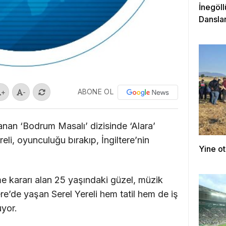
İnegöll
Danslar
ABONE OL
+
-
lanan ‘Bodrum Masalı’ dizisinde ‘Alara’
eli, oyunculuğu bırakıp, İngiltere’nin
Yine ot
e kararı alan 25 yaşındaki güzel, müzik
ere’de yaşan Serel Yereli hem tatil hem de iş
uyor.