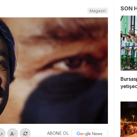
SON 
Magazin
Bursasp
yetişe
ABONE OL
+
-