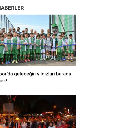
HABERLER
or’da geleceğin yıldızları burada
cek!