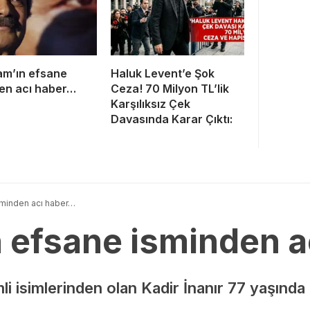
am’ın efsane
Haluk Levent’e Şok
en acı haber…
Ceza! 70 Milyon TL’lik
Karşılıksız Çek
Davasında Karar Çıktı:
sminden acı haber…
n efsane isminden 
i isimlerinden olan Kadir İnanır 77 yaşında 