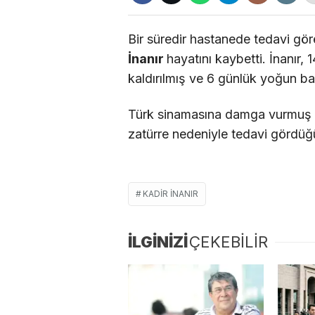
Bir süredir hastanede tedavi gö
İnanır
hayatını kaybetti. İnanır,
kaldırılmış ve 6 günlük yoğun ba
Türk sinamasına damga vurmuş i
zatürre nedeniyle tedavi gördüğü
KADIR INANIR
İLGİNİZİ
ÇEKEBİLİR