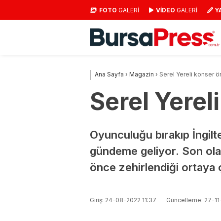
FOTO
GALERİ
VİDEO
GALERİ
Y
Ana Sayfa
›
Magazin
›
Serel Yereli konser ö
Serel Yerel
Oyunculuğu bırakıp İngilt
gündeme geliyor. Son ola
önce zehirlendiği ortaya ç
Giriş: 24-08-2022 11:37
Güncelleme: 27-11