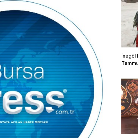
İnegöl
Temmuz