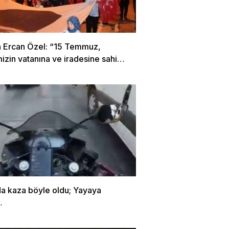
 Ercan Özel: “15 Temmuz,
mizin vatanına ve iradesine sahip
 destansı direniştir”
da kaza böyle oldu; Yayaya
…