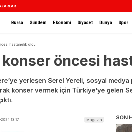
AZARLAR
Bursa
Gündem
Ekonomi
Siyaset
Dünya
Spor
ncesi hastanelik oldu
i konser öncesi has
ere’ye yerleşen Serel Yereli, sosyal medya p
rak konser vermek için Türkiye’ye gelen Se
ıktı.
SON 
-2024 13:17
Magazin