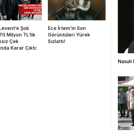
Levent’e Şok
Ece İrtem’in Son
70 Milyon TL’lik
Görüntüleri Yürek
ıksız Çek
Sızlattı!
nda Karar Çıktı:
Nasuh 