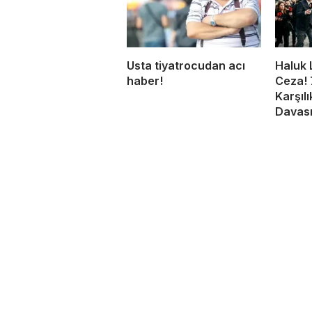
Usta tiyatrocudan acı
Haluk 
haber!
Ceza! 
Karşıl
Davası