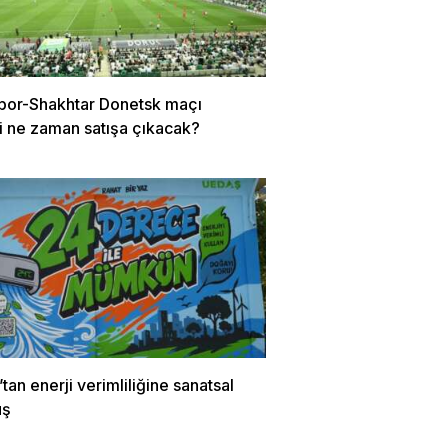
por-Shakhtar Donetsk maçı
ri ne zaman satışa çıkacak?
an enerji verimliliğine sanatsal
uş