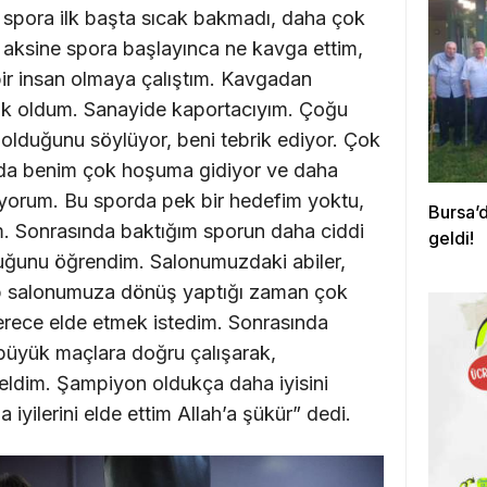
pora ilk başta sıcak bakmadı, daha çok
ksine spora başlayınca ne kavga ettim,
bir insan olmaya çalıştım. Kavgadan
ak oldum. Sanayide kaportacıyım. Çoğu
 olduğunu söylüyor, beni tebrik ediyor. Çok
 da benim çok hoşuma gidiyor ve daha
ıyorum. Bu sporda pek bir hedefim yoktu,
Bursa’d
 Sonrasında baktığım sporun daha ciddi
geldi!
duğunu öğrendim. Salonumuzdaki abiler,
dip salonumuza dönüş yaptığı zaman çok
derece elde etmek istedim. Sonrasında
üyük maçlara doğru çalışarak,
eldim. Şampiyon oldukça daha iyisini
 iyilerini elde ettim Allah’a şükür” dedi.