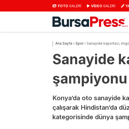
FOTO
GALERİ
VİDEO
GALERİ
Y
Ana Sayfa
›
Spor
›
Sanayide kaportacı, rin
Sanayide k
şampiyonu
Konya’da oto sanayide ka
çalışarak Hindistan’da dü
kategorisinde dünya şam