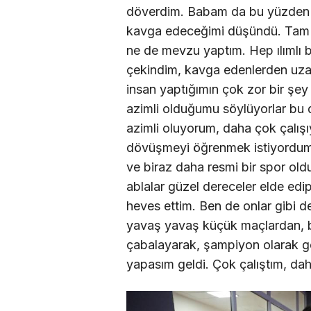
döverdim. Babam da bu yüzden s
kavga edeceğimi düşündü. Tam a
ne de mevzu yaptım. Hep ılımlı 
çekindim, kavga edenlerden uz
insan yaptığımın çok zor bir şey
azimli olduğumu söylüyorlar bu
azimli oluyorum, daha çok çalış
dövüşmeyi öğrenmek istiyordum.
ve biraz daha resmi bir spor ol
ablalar güzel dereceler elde e
heves ettim. Ben de onlar gibi 
yavaş yavaş küçük maçlardan, b
çabalayarak, şampiyon olarak g
yapasım geldi. Çok çalıştım, daha