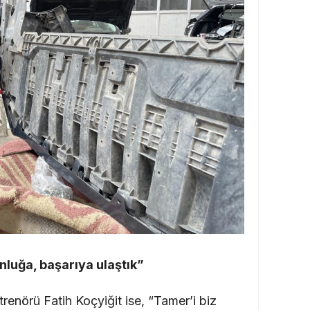
luğa, başarıya ulaştık”
renörü Fatih Koçyiğit ise, “Tamer’i biz