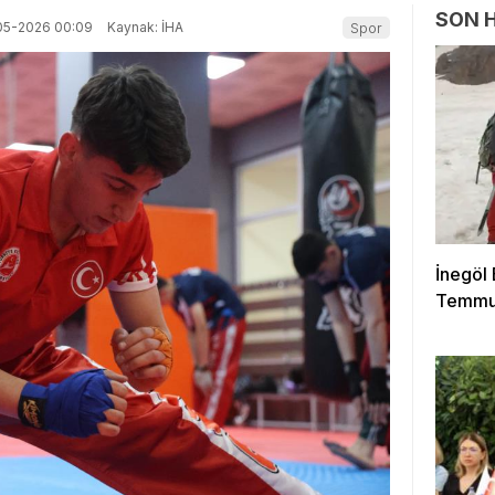
SON 
05-2026 00:09
Kaynak: İHA
Spor
İnegöl
Temmuz