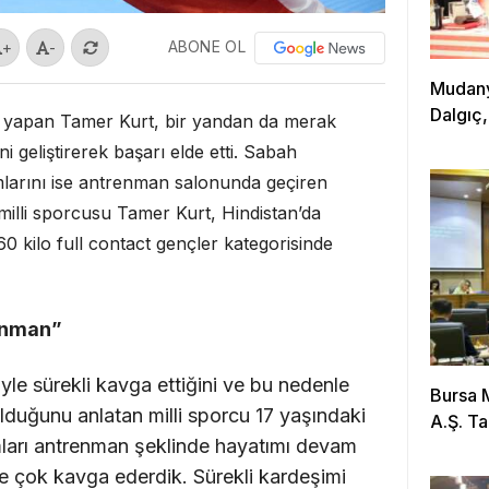
ABONE OL
+
-
Mudanya
Dalgıç,
k yapan Tamer Kurt, bir yandan da merak
i geliştirerek başarı elde etti. Sabah
mlarını ise antrenman salonunda geçiren
illi sporcusu Tamer Kurt, Hindistan’da
0 kilo full contact gençler kategorisinde
renman”
e sürekli kavga ettiğini ve bu nedenle
Bursa 
olduğunu anlatan milli sporcu 17 yaşındaki
A.Ş. Ta
mları antrenman şeklinde hayatımı devam
e çok kavga ederdik. Sürekli kardeşimi