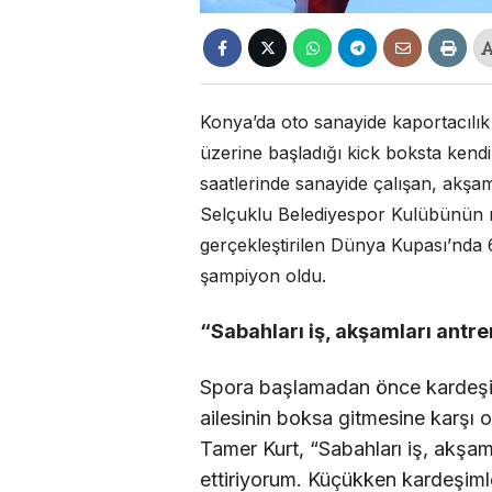
Konya’da oto sanayide kaportacılı
üzerine başladığı kick boksta kendin
saatlerinde sanayide çalışan, akşa
Selçuklu Belediyespor Kulübünün m
gerçekleştirilen Dünya Kupası’nda 6
şampiyon oldu.
“Sabahları iş, akşamları ant
Spora başlamadan önce kardeşiyl
ailesinin boksa gitmesine karşı 
Tamer Kurt, “Sabahları iş, akşa
ettiriyorum. Küçükken kardeşiml