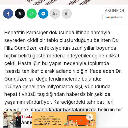
ABONE OL
+
-
Hepatitin karaciğer dokusunda iltihaplanmayla
seyreden ciddi bir tablo oluşturduğunu belirten Dr.
Filiz Gündüzer, enfeksiyonun uzun yıllar boyunca
hiçbir belirti göstermeden ilerleyebileceğine dikkat
çekti. Hastalığın bu yapısı nedeniyle toplumda
“sessiz tehlike” olarak adlandırıldığını ifade eden Dr.
Gündüzer, şu değerlendirmelerde bulundu:
“Dünya genelinde milyonlarca kişi, vücudunda
hepatit virüsü taşıdığından habersiz bir şekilde
yaşamını sürdürüyor. Karaciğerdeki tahribat ileri
seviyelere ulaşana kadar hastalarımızda belirgin bir
Sıradaki Haber
şikâyet ortaya çıkmayabilir. Ancak müdahale
Anne karnındaki bebeğin ciğerine operasyon
edilmediğinde süreç, maalesef siroz ve karaciğer