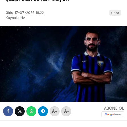
Giriş: 17-07-2026 16:22
Spor
Kaynak: İHA
ABONE OL
+
-