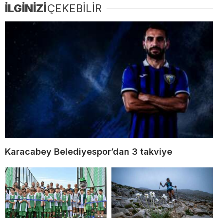
İLGİNİZİ
ÇEKEBİLİR
Karacabey Belediyespor’dan 3 takviye