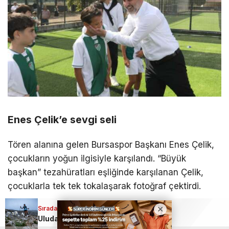
Enes Çelik’e sevgi seli
Tören alanına gelen Bursaspor Başkanı Enes Çelik,
çocukların yoğun ilgisiyle karşılandı. “Büyük
başkan” tezahüratları eşliğinde karşılanan Çelik,
çocuklarla tek tek tokalaşarak fotoğraf çektirdi.
Sıradaki Haber
Sıradaki Haber
Bursaspor’dan bomba transfer!
Uludağ Premium Ultra Trail’e 23 ülkeden 2853 sporcu katılacak