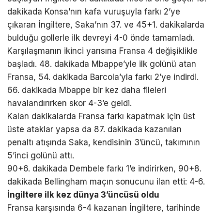
dakikada Konsa’nın kafa vuruşuyla farkı 2’ye
çıkaran İngiltere, Saka’nın 37. ve 45+1. dakikalarda
bulduğu gollerle ilk devreyi 4-0 önde tamamladı.
Karşılaşmanın ikinci yarısına Fransa 4 değişiklikle
başladı. 48. dakikada Mbappe’yle ilk golünü atan
Fransa, 54. dakikada Barcola’yla farkı 2’ye indirdi.
66. dakikada Mbappe bir kez daha fileleri
havalandırırken skor 4-3’e geldi.
Kalan dakikalarda Fransa farkı kapatmak için üst
üste ataklar yapsa da 87. dakikada kazanılan
penaltı atışında Saka, kendisinin 3’üncü, takımının
5’inci golünü attı.
90+6. dakikada Dembele farkı 1’e indirirken, 90+8.
dakikada Bellingham maçın sonucunu ilan etti: 4-6.
İngiltere ilk kez dünya 3’üncüsü oldu
Fransa karşısında 6-4 kazanan İngiltere, tarihinde