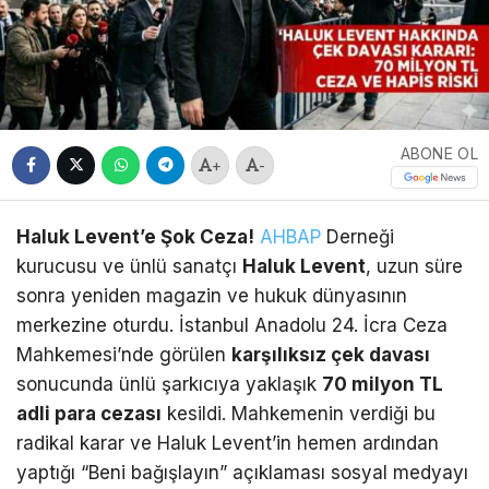
ABONE OL
+
-
Haluk Levent’e Şok Ceza!
AHBAP
Derneği
kurucusu ve ünlü sanatçı
Haluk Levent
, uzun süre
sonra yeniden magazin ve hukuk dünyasının
merkezine oturdu.
İstanbul Anadolu 24.
İcra Ceza
Mahkemesi’nde görülen
karşılıksız çek davası
sonucunda ünlü şarkıcıya yaklaşık
70 milyon TL
adli para cezası
kesildi.
Mahkemenin verdiği bu
radikal karar ve Haluk Levent’in hemen ardından
yaptığı “Beni bağışlayın” açıklaması sosyal medyayı