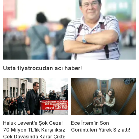
Usta tiyatrocudan acı haber!
Haluk Levent’e Şok Ceza!
Ece İrtem’in Son
70 Milyon TL’lik Karşılıksız
Görüntüleri Yürek Sızlattı!
Çek Davasında Karar Çıktı: