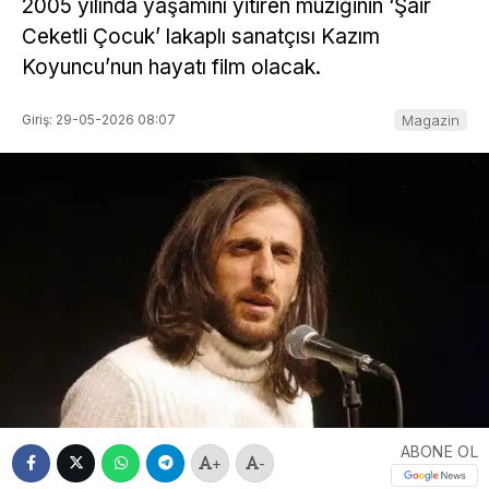
2005 yılında yaşamını yitiren müziğinin ‘Şair
Ceketli Çocuk’ lakaplı sanatçısı Kazım
Koyuncu’nun hayatı film olacak.
Giriş: 29-05-2026 08:07
Magazin
ABONE OL
+
-