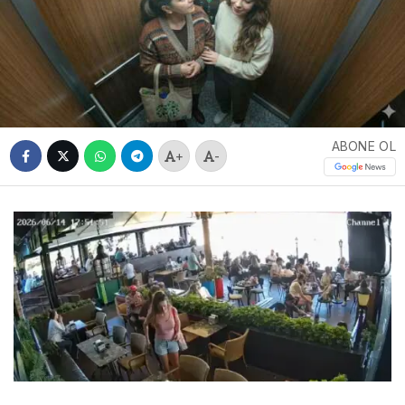
ABONE OL
+
-