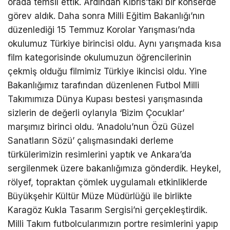
orada temsil ettik. Ardından Kıbrıs’taki bir konserde
görev aldık. Daha sonra Milli Eğitim Bakanlığı’nın
düzenlediği 15 Temmuz Korolar Yarışması’nda
okulumuz Türkiye birincisi oldu. Aynı yarışmada kısa
film kategorisinde okulumuzun öğrencilerinin
çekmiş olduğu filmimiz Türkiye ikincisi oldu. Yine
Bakanlığımız tarafından düzenlenen Futbol Milli
Takımımıza Dünya Kupası bestesi yarışmasında
sizlerin de değerli oylarıyla ‘Bizim Çocuklar’
marşımız birinci oldu. ‘Anadolu’nun Özü Güzel
Sanatların Sözü’ çalışmasındaki derleme
türkülerimizin resimlerini yaptık ve Ankara’da
sergilenmek üzere bakanlığımıza gönderdik. Heykel,
rölyef, topraktan çömlek uygulamalı etkinliklerde
Büyükşehir Kültür Müze Müdürlüğü ile birlikte
Karagöz Kukla Tasarım Sergisi’ni gerçekleştirdik.
Milli Takım futbolcularımızın portre resimlerini yapıp