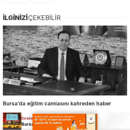
İLGİNİZİ
ÇEKEBİLİR
Bursa’da eğitim camiasını kahreden haber
Sıradaki Haber
Bursa’nın kayıp ezgileri 15 Temmuz destanıyla yankılandı