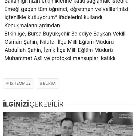
Bakanlığı’mızın etkinliklerine katkı sağlamak istedik.
Emeği geçen tüm öğrenci, öğretmen ve velilerimizi
içtenlikle kutluyorum” ifadelerini kullandı.
Konuşmaların ardından
Etkinliğe, Bursa Büyükşehir Belediye Başkan Vekili
Osman Şahin, Nilüfer İlçe Milli Eğitim Müdürü
Abdullah Şahin, İznik İlçe Milli Eğitim Müdürü
Muhammet Asil ve protokol mensupları katıldı.
15 TEMMUZ
BURSA
İLGİNİZİ
ÇEKEBİLİR