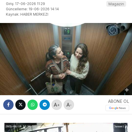
Giriş: 17-06-2026 11:29
Magazin
Güncelleme: 19-06-2026 14:14
Kaynak: HABER MERKEZI
ABONE OL
+
-