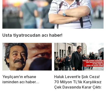
Usta tiyatrocudan acı haber!
Yeşilçam’ın efsane
Haluk Levent’e Şok Ceza!
isminden acı haber…
70 Milyon TL’lik Karşılıksız
Çek Davasında Karar Çıktı: