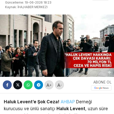
Güncelleme: 19-06-2026 18:23
Kaynak: İHA,HABER MERKEZI
ABONE OL
+
-
Haluk Levent’e Şok Ceza!
AHBAP
Derneği
kurucusu ve ünlü sanatçı
Haluk Levent
, uzun süre