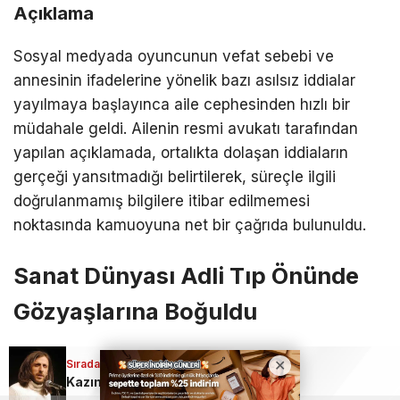
Açıklama
Sosyal medyada oyuncunun vefat sebebi ve
annesinin ifadelerine yönelik bazı asılsız iddialar
yayılmaya başlayınca aile cephesinden hızlı bir
müdahale geldi. Ailenin resmi avukatı tarafından
yapılan açıklamada, ortalıkta dolaşan iddiaların
gerçeği yansıtmadığı belirtilerek, süreçle ilgili
doğrulanmamış bilgilere itibar edilmemesi
noktasında kamuoyuna net bir çağrıda bulunuldu.
Sanat Dünyası Adli Tıp Önünde
Gözyaşlarına Boğuldu
Sıradaki Haber
Sıradaki Haber
Haluk Levent’e Şok Ceza! 70 Milyon TL’lik Karşılıksız Çek Davasında Karar Çıktı: Hapis Yolu mu Görünüyor?
Kazım Koyuncu’nun hayatı film oluyor!