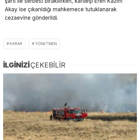
şartı ile serbest bırakılırken, kardeşi Eren Kazım
Akay ise çıkarıldığı mahkemece tutuklanarak
cezaevine gönderildi.
KARAR
YÖNETMEN
İLGİNİZİ
ÇEKEBİLİR