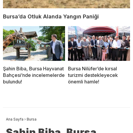
Bursa’da Otluk Alanda Yangın Paniği
Şahin Biba, Bursa Hayvanat
Bursa Nilüfer’de kırsal
Bahçesi’nde incelemelerde
turizmi destekleyecek
bulundu!
önemli hamle!
Ana Sayfa
›
Bursa
Şahin Biba, Bursa