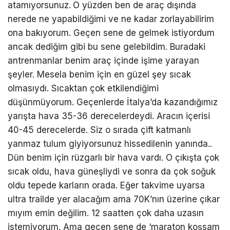
atamıyorsunuz.
O yüzden ben de araç dışında
nerede ne yapabildiğimi ve ne kadar zorlayabilirim
ona bakıyorum. Geçen sene de gelmek istiyordum
ancak dediğim gibi bu sene gelebildim. Buradaki
antrenmanlar benim araç içinde işime yarayan
şeyler. Mesela benim için en güzel şey sıcak
olmasıydı. Sıcaktan çok etkilendiğimi
düşünmüyorum. Geçenlerde İtalya’da kazandığımız
yarışta hava 35-36 derecelerdeydi. Aracın içerisi
40-45 derecelerde. Siz o sırada çift katmanlı
yanmaz tulum giyiyorsunuz hissedilenin yanında..
Dün benim için rüzgarlı bir hava vardı. O çıkışta çok
sıcak oldu, hava güneşliydi ve sonra da çok soğuk
oldu tepede karların orada. Eğer takvime uyarsa
ultra trailde yer alacağım ama 70K’nın üzerine çıkar
mıyım emin değilim. 12 saatten çok daha uzasın
istemiyorum. Ama geçen sene de ‘maraton koşsam