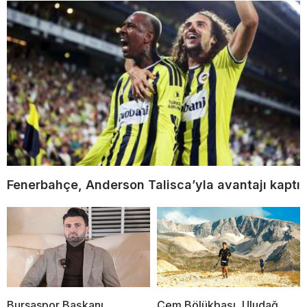
Fenerbahçe, Anderson Talisca’yla avantajı kaptı
Bursaspor Başkanı
Cem Bölükbaşı, Uludağ