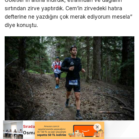
Göletler’in altına indirdik, etrafından ve dağların
sırtından zirve yaptırdık. Cem’in zirvedeki hatıra
defterine ne yazdığını çok merak ediyorum mesela”
diye konuştu.
Sıradaki Haber
Osmangazi’den Gençlerin Geleceğine Ücretsiz Eğitim Desteği
“ULTRA TRAIL BİR STRATEJİ KOŞUSU ASLINDA”