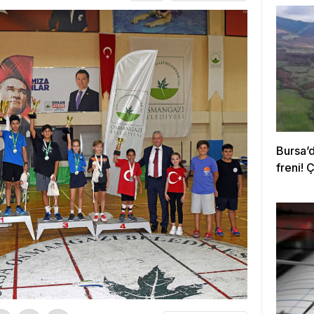
Bursa’
freni! 