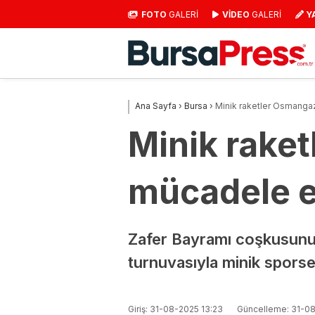
FOTO
GALERİ
VİDEO
GALERİ
Y
Ana Sayfa
›
Bursa
›
Minik raketler Osmangaz
Minik rake
mücadele e
Zafer Bayramı coşkusunu 
turnuvasıyla minik sporsev
Giriş: 31-08-2025 13:23
Güncelleme: 31-08