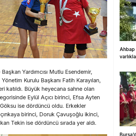
Ahbap 
varlıkl
 Başkan Yardımcısı Mutlu Esendemir,
Yönetim Kurulu Başkanı Fatih Karayılan,
eri katıldı. Büyük heyecana sahne olan
gorisinde Eylül Açıcı birinci, Efsa Ayten
ur Göksu ise dördüncü oldu. Erkekler
çınkaya birinci, Doruk Çavuşoğlu ikinci,
an Tekin ise dördüncü sırada yer aldı.
Bursa’d