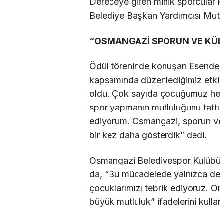
Dereceye giren minik sporcular 
Belediye Başkan Yardımcısı Mutl
“OSMANGAZİ SPORUN VE KÜ
Ödül töreninde konuşan Esendem
kapsamında düzenlediğimiz etkin
oldu. Çok sayıda çocuğumuz h
spor yapmanın mutluluğunu tattı. 
ediyorum. Osmangazi, sporun ve
bir kez daha gösterdik” dedi.
Osmangazi Belediyespor Kulübü 
da, “Bu mücadelede yalnızca dere
çocuklarımızı tebrik ediyoruz. On
büyük mutluluk” ifadelerini kulla