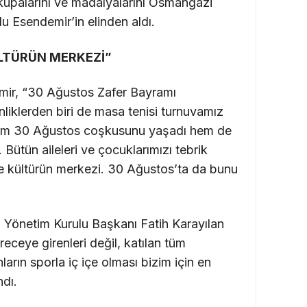
kupalarını ve madalyalarını Osmangazi
u Esendemir’in elinden aldı.
LTÜRÜN MERKEZİ”
ir, “30 Ağustos Zafer Bayramı
liklerden biri de masa tenisi turnuvamız
em 30 Ağustos coşkusunu yaşadı hem de
Bütün aileleri ve çocuklarımızı tebri
k
 kültürün merkezi. 30 Ağustos’ta da bunu
Yönetim Kurulu Başkanı Fatih Karayılan
ceye girenleri değil, katılan tüm
ların sporla iç içe olması bizim için en
ndı.