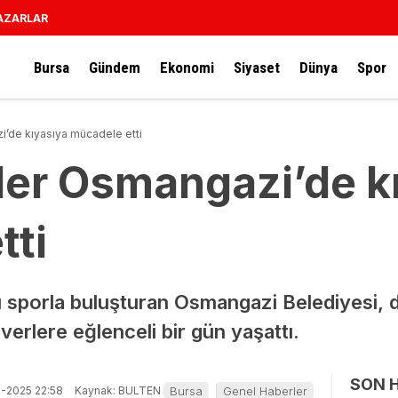
AZARLAR
Bursa
Gündem
Ekonomi
Siyaset
Dünya
Spor
i’de kıyasıya mücadele etti
tler Osmangazi’de k
tti
sporla buluşturan Osmangazi Belediyesi, d
erlere eğlenceli bir gün yaşattı.
SON 
-2025 22:58
Kaynak: BULTEN
Bursa
Genel Haberler