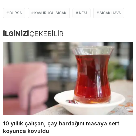
BURSA
KAVURUCU SICAK
NEM
SICAK HAVA
İLGİNİZİ
ÇEKEBİLİR
10 yıllık çalışan, çay bardağını masaya sert
koyunca kovuldu