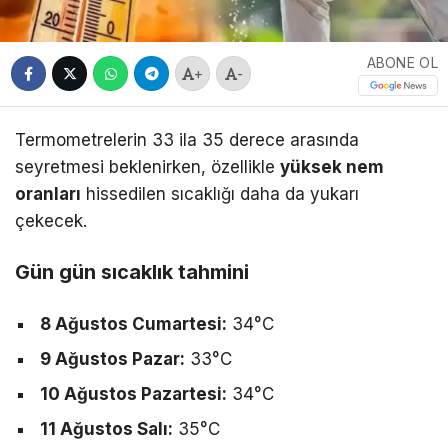
ABONE OL
+
-
Termometrelerin 33 ila 35 derece arasında
seyretmesi beklenirken, özellikle
yüksek nem
oranları
hissedilen sıcaklığı daha da yukarı
çekecek.
Gün gün sıcaklık tahmini
8 Ağustos Cumartesi:
34°C
9 Ağustos Pazar:
33°C
10 Ağustos Pazartesi:
34°C
11 Ağustos Salı:
35°C