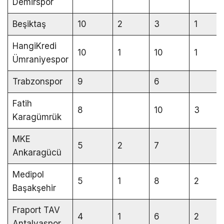
Demirspor
Beşiktaş
10
2
3
1
HangiKredi
10
1
10
1
Ümraniyespor
Trabzonspor
9
6
Fatih
8
10
3
Karagümrük
MKE
5
2
7
Ankaragücü
Medipol
5
1
8
2
Başakşehir
Fraport TAV
4
1
6
2
Antalyaspor