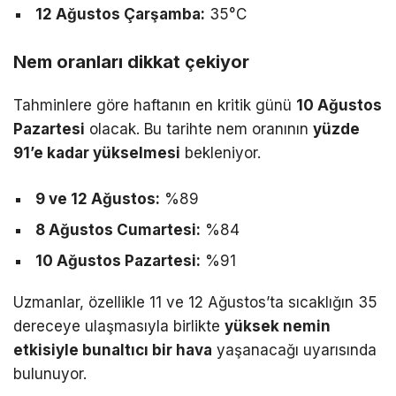
12 Ağustos Çarşamba:
35°C
Nem oranları dikkat çekiyor
Tahminlere göre haftanın en kritik günü
10 Ağustos
Pazartesi
olacak. Bu tarihte nem oranının
yüzde
91’e kadar yükselmesi
bekleniyor.
9 ve 12 Ağustos:
%89
8 Ağustos Cumartesi:
%84
10 Ağustos Pazartesi:
%91
Uzmanlar, özellikle 11 ve 12 Ağustos’ta sıcaklığın 35
dereceye ulaşmasıyla birlikte
yüksek nemin
etkisiyle bunaltıcı bir hava
yaşanacağı uyarısında
bulunuyor.