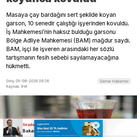
Masaya çay bardağını sert şekilde koyan
garson, 10 senedir çalıştığı işyerinden kovuldu.
İş Mahkemesi’nin haksız bulduğu garsonu
Bölge Adliye Mahkemesi (BAM) mağdur saydı.
BAM, işçi ile işveren arasındaki her sözlü
tartışmanın fesih sebebi sayılamayacağına
hükmetti.
Giriş: 05-08-2026 09:26
Genel Haberler
Kaynak: İHA
Sıradaki Haber
Bakan Bayraktar: Sakarya gazı 8 milyon haneye ulaşacak