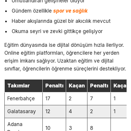
Umutlandıran gelişmeler oluyor
Gündem özellikle
spor ve sağlık
Haber akışlarında güzel bir akıcılık mevcut
Okuma seyri ve zevki gittikçe gelişiyor
Eğitim dünyasında ise dijital dönüşüm hızla ilerliyor.
Online eğitim platformları, öğrencilere her yerden
erişim imkanı sağlıyor. Uzaktan eğitim ve dijital
sınıflar, öğrencilerin öğrenme süreçlerini destekliyor.
Takımlar
Penaltı
Kaçan
Penaltı
Kaçan
Fenerbahçe
17
2
7
1
Galatasaray
12
4
2
1
Adana
10
3
8