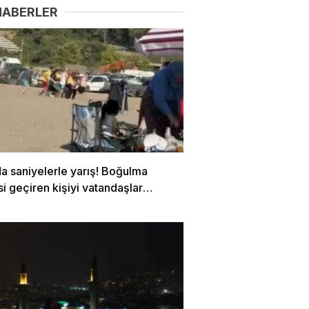
HABERLER
a saniyelerle yarış! Boğulma
si geçiren kişiyi vatandaşlar
dı…