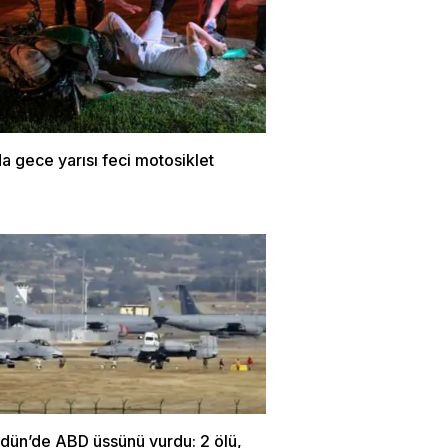
a gece yarısı feci motosiklet
rdün’de ABD üssünü vurdu: 2 ölü,