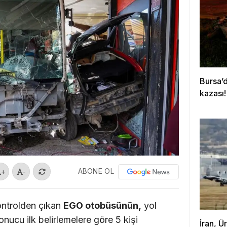
Bursa’d
kazası!
ABONE OL
+
-
ontrolden çıkan
EGO otobüsünün,
yol
nucu ilk belirlemelere göre 5 kişi
İran, Ü