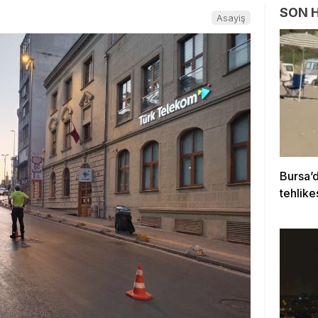
SON 
Asayiş
Bursa’d
tehlike
kurtar