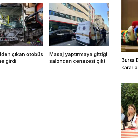
lden çıkan otobüs
Masaj yaptırmaya gittiği
Bursa B
ne girdi
salondan cenazesi çıktı
kararla