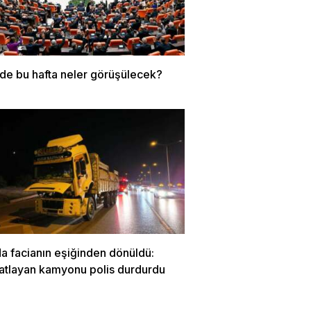
e bu hafta neler görüşülecek?
a facianın eşiğinden dönüldü:
patlayan kamyonu polis durdurdu