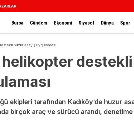
AZARLAR
Bursa
Gündem
Ekonomi
Siyaset
Dünya
Spor
destekli huzur asayiş uygulaması
helikopter destekl
ulaması
ğü ekipleri tarafından Kadıköy’de huzur as
ada birçok araç ve sürücü arandı, denetime