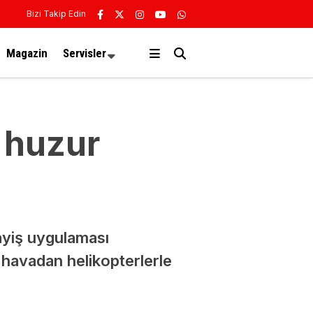
Bizi Takip Edin
Magazin
Servisler
i huzur
ayiş uygulaması
 havadan helikopterlerle