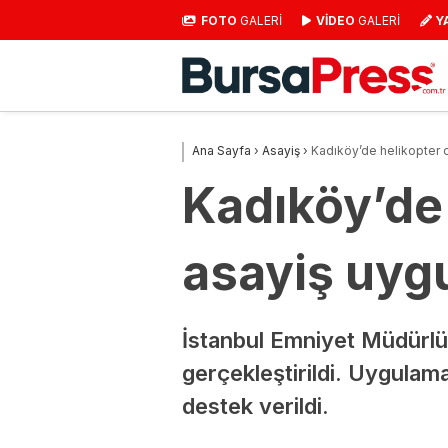
FOTO
GALERİ
VİDEO
GALERİ
Y
Ana Sayfa
›
Asayiş
›
Kadıköy’de helikopter 
Kadıköy’de 
asayiş uyg
İstanbul Emniyet Müdürlü
gerçekleştirildi. Uygulam
destek verildi.