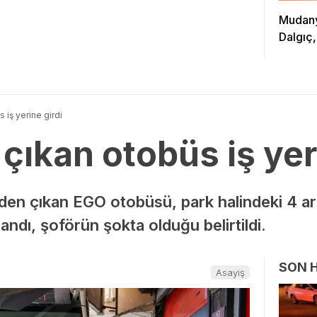
Mudanya
Dalgıç,
 iş yerine girdi
çıkan otobüs iş yer
en çıkan EGO otobüsü, park halindeki 4 ara
landı, şoförün şokta olduğu belirtildi.
SON 
Asayiş