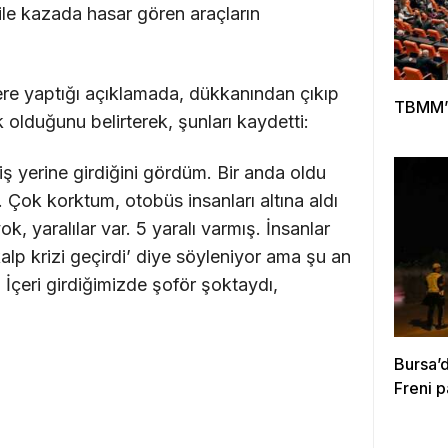
 ile kazada hasar gören araçların
ilere yaptığı açıklamada, dükkanından çıkıp
TBMM’d
k olduğunu belirterek, şunları kaydetti:
ş yerine girdiğini gördüm. Bir anda oldu
. Çok korktum, otobüs insanları altına aldı
k, yaralılar var. 5 yaralı varmış. İnsanlar
kalp krizi geçirdi’ diye söyleniyor ama şu an
 İçeri girdiğimizde şoför şoktaydı,
Bursa’d
Freni 