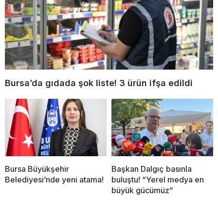
Bursa’da gıdada şok liste! 3 ürün ifşa edildi
Bursa Büyükşehir
Başkan Dalgıç basınla
Belediyesi’nde yeni atama!
buluştu! “Yerel medya en
büyük gücümüz”