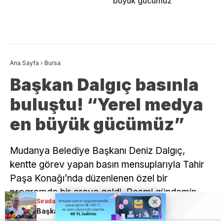
büyük gücümüz”
Ana Sayfa
›
Bursa
Başkan Dalgıç basınla
buluştu! “Yerel medya
en büyük gücümüz”
Mudanya Belediye Başkanı Deniz Dalgıç,
kentte görev yapan basın mensuplarıyla Tahir
Paşa Konağı’nda düzenlenen özel bir
programda bir araya geldi. Resmi gündemin
Sıradaki Haber
dışında, daha samimi bir atmosferde
Başkan Dalgıç basınla buluştu! “Yerel medya en büyük gücümüz”
gerçekleşen buluşmada yerel medyanın önemi