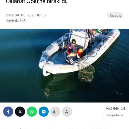
Uluabat Gölü’ne bırakıldı.
Giriş: 04-06-2025 16:36
Asayiş
Kaynak: İHA
ABONE OL
+
-