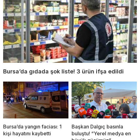
Bursa’da gıdada şok liste! 3 ürün ifşa edildi
Bursa’da yangın faciası: 1
Başkan Dalgıç basınla
kişi hayatını kaybetti
buluştu! “Yerel medya en