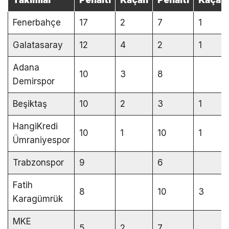
Takımlar
Penaltı
Kaçan
Penaltı
Kaçan
Fenerbahçe
17
2
7
1
Galatasaray
12
4
2
1
Adana
10
3
8
Demirspor
Beşiktaş
10
2
3
1
HangiKredi
10
1
10
1
Ümraniyespor
Trabzonspor
9
6
Fatih
8
10
3
Karagümrük
MKE
5
2
7