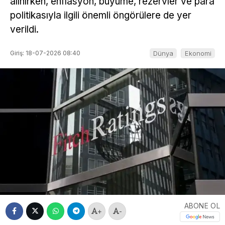
alınırken, enflasyon, büyüme, rezervler ve para
politikasıyla ilgili önemli öngörülere de yer
verildi.
Giriş: 18-07-2026 08:40
Dünya
Ekonomi
ABONE OL
+
-