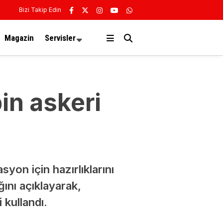
Bizi Takip Edin
Magazin
Servisler
bin askeri
yon için hazırlıklarını
ını açıklayarak,
 kullandı.