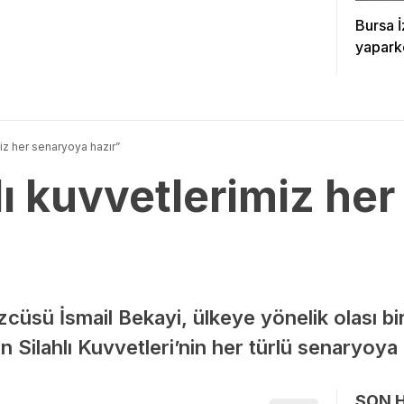
Bursa İ
yapark
imiz her senaryoya hazır”
hlı kuvvetlerimiz he
zcüsü İsmail Bekayi, ülkeye yönelik olası bir 
ran Silahlı Kuvvetleri’nin her türlü senaryoya
SON 