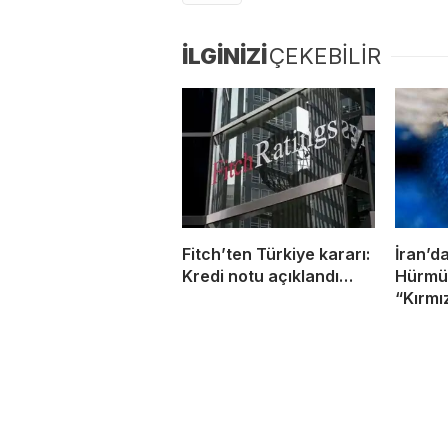
İLGİNİZİ
ÇEKEBİLİR
Fitch’ten Türkiye kararı:
İran’d
Kredi notu açıklandı…
Hürmüz
“Kırmı