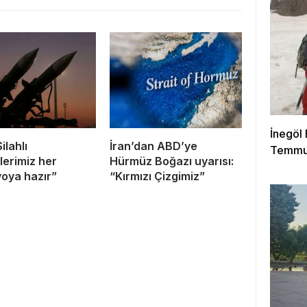
İnegöl
Silahlı
İran’dan ABD’ye
Temmuz
lerimiz her
Hürmüz Boğazı uyarısı:
oya hazır”
“Kırmızı Çizgimiz”