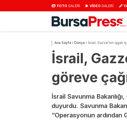
FOTO
GALERİ
VİDEO
GALERİ
Y
Ana Sayfa
›
Dünya
›
İsrail, Gazze’nin işgali 
İsrail, Gazz
göreve çağı
İsrail Savunma Bakanlığı, 
duyurdu. Savunma Bakanı İ
“Operasyonun ardından Gaz