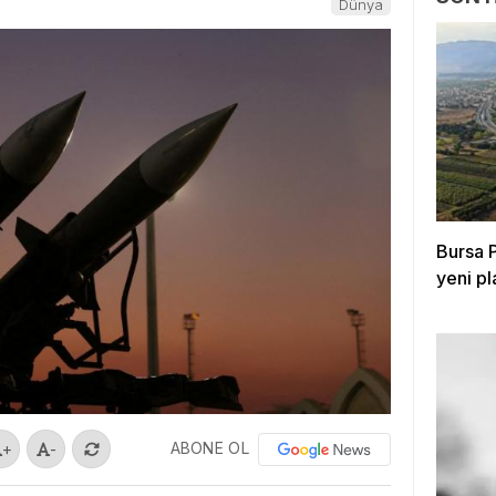
Dünya
Bursa P
yeni p
ABONE OL
+
-