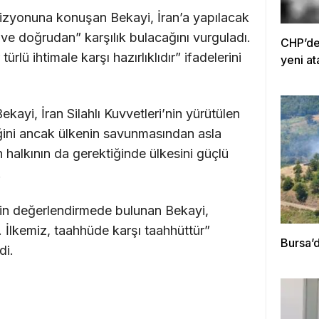
izyonuna konuşan Bekayi, İran’a yapılacak
ve doğrudan” karşılık bulacağını vurguladı.
CHP’de 
ürlü ihtimale karşı hazırlıklıdır” ifadelerini
yeni at
ayi, İran Silahlı Kuvvetleri’nin yürütülen
iğini ancak ülkenin savunmasından asla
an halkının da gerektiğinde ülkesini güçlü
.
şkin değerlendirmede bulunan Bekayi,
 İlkemiz, taahhüde karşı taahhüttür”
Bursa’
di.