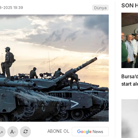
SON 
8-2025 19:39
Dünya
Bursa’
start al
ABONE OL
+
-