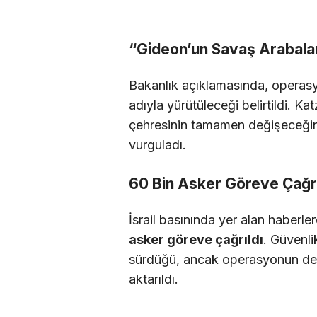
“Gideon’un Savaş Arabala
Bakanlık açıklamasında, opera
adıyla yürütüleceği belirtildi. 
çehresinin tamamen değişeceğin
vurguladı.
60 Bin Asker Göreve Çağrı
İsrail basınında yer alan haber
asker göreve çağrıldı
. Güvenli
sürdüğü, ancak operasyonun det
aktarıldı.