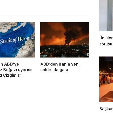
Ünlüler
soruştu
an ABD’ye
ABD’den İran’a yeni
 Boğazı uyarısı:
saldırı dalgası
zı Çizgimiz”
Başkan