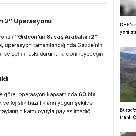
rı 2” Operasyonu
CHP’de 
yeni at
syonun
“Gideon’un Savaş Arabaları 2”
Katz, operasyon tamamlandığında Gazze’nin
i ve şehrin eski durumuna dönmeyeceğini
ldı
lere göre, operasyon kapsamında
60 bin
k ve lojistik hazırlıkların yoğun şekilde
Bursa’
aylarının kamuoyuyla paylaşılmadığı
freni! 