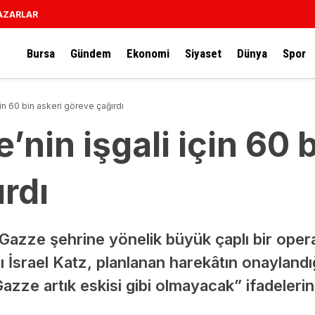
AZARLAR
Bursa
Gündem
Ekonomi
Siyaset
Dünya
Spor
için 60 bin askeri göreve çağırdı
e’nin işgali için 60 
rdı
Gazze şehrine yönelik büyük çaplı bir operas
srael Katz, planlanan harekâtın onaylandığ
ze artık eskisi gibi olmayacak” ifadelerini