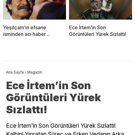
Yeşilçam’ın efsane
Ece İrtem’in Son
isminden acı haber…
Görüntüleri Yürek Sızlattı!
Ana Sayfa
›
Magazin
Ece İrtem’in Son
Görüntüleri Yürek
Sızlattı!
Ece İrtem’in Son Görüntüleri Yürek Sızlattı!
Kalbini Yıpratan Süreç ve Erken Vedanın Arka