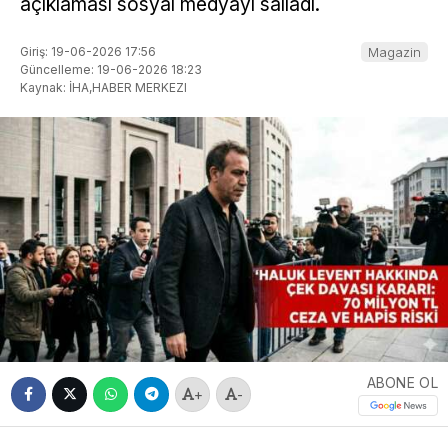
açıklaması sosyal medyayı salladı.
Giriş: 19-06-2026 17:56
Magazin
Güncelleme: 19-06-2026 18:23
Kaynak: İHA,HABER MERKEZI
ABONE OL
+
-