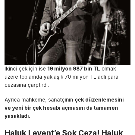
İkinci çek için ise
19 milyon 987 bin TL
olmak
üzere toplamda yaklaşık 70 milyon TL adli para
cezasına çarptırdı.
Ayrıca mahkeme, sanatçının
çek düzenlemesini
ve yeni bir çek hesabı açmasını da tamamen
yasakladı
.
Haluk Levent’e Şok Ceza! Haluk