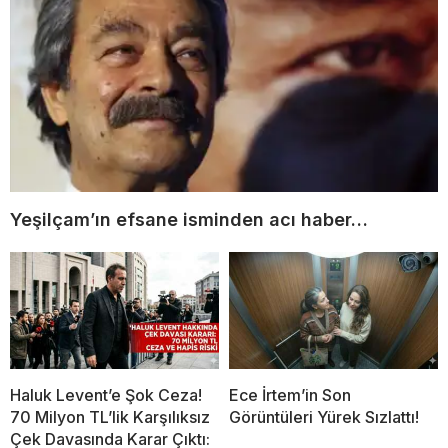
Yeşilçam’ın efsane isminden acı haber…
Haluk Levent’e Şok Ceza!
Ece İrtem’in Son
70 Milyon TL’lik Karşılıksız
Görüntüleri Yürek Sızlattı!
Çek Davasında Karar Çıktı: