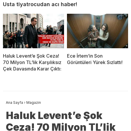
Usta tiyatrocudan acı haber!
Haluk Levent’e Şok Ceza!
Ece İrtem’in Son
70 Milyon TL’lik Karşılıksız
Görüntüleri Yürek Sızlattı!
Çek Davasında Karar Çıktı:
Ana Sayfa
›
Magazin
Haluk Levent’e Şok
Ceza! 70 Milyon TL’lik