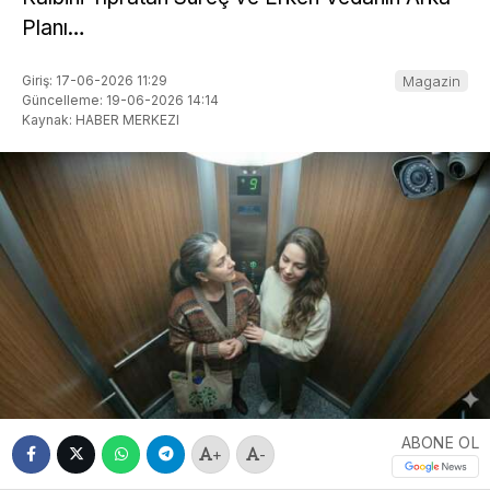
Planı…
Giriş: 17-06-2026 11:29
Magazin
Güncelleme: 19-06-2026 14:14
Kaynak: HABER MERKEZI
ABONE OL
+
-