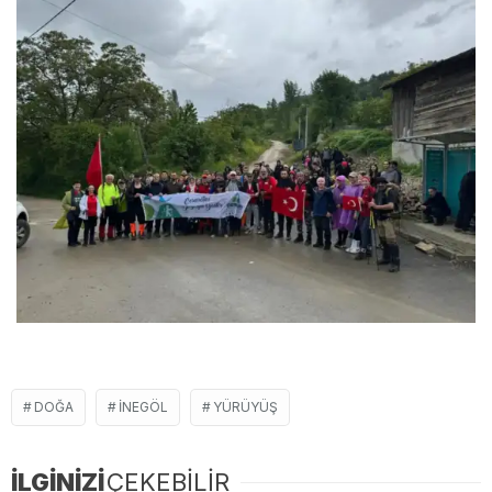
DOĞA
İNEGÖL
YÜRÜYÜŞ
İLGİNİZİ
ÇEKEBİLİR