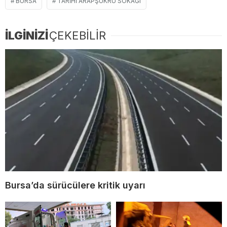
BURSA
TARIHI ARAPŞÜKRÜ SOKAĞI
İLGİNİZİ
ÇEKEBİLİR
Bursa’da sürücülere kritik uyarı