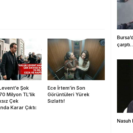
Bursa’
çarptı
Levent’e Şok
Ece İrtem’in Son
70 Milyon TL’lik
Görüntüleri Yürek
ıksız Çek
Sızlattı!
nda Karar Çıktı:
Nasuh 