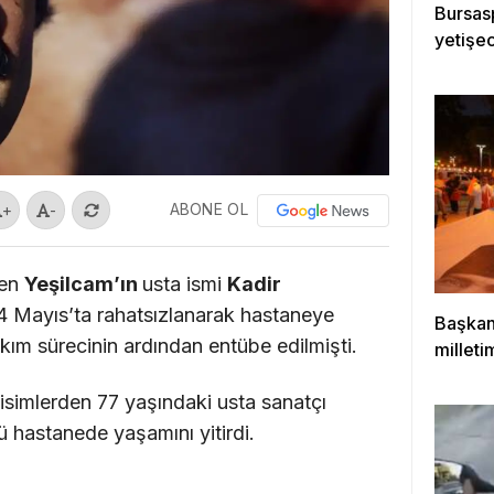
Bursasp
yetişe
ABONE OL
+
-
ren
Yeşilcam’ın
usta ismi
Kadir
 14 Mayıs’ta rahatsızlanarak hastaneye
Başkan
kım sürecinin ardından entübe edilmişti.
milleti
çıktığı
simlerden 77 yaşındaki usta sanatçı
 hastanede yaşamını yitirdi.