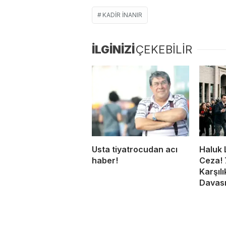
KADIR INANIR
İLGİNİZİ
ÇEKEBİLİR
Usta tiyatrocudan acı
Haluk 
haber!
Ceza! 
Karşıl
Davası