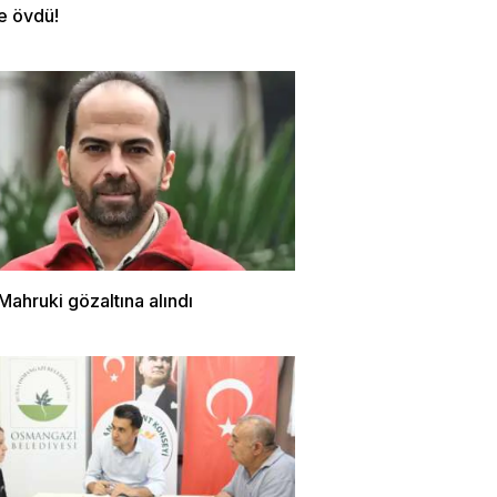
e övdü!
ahruki gözaltına alındı