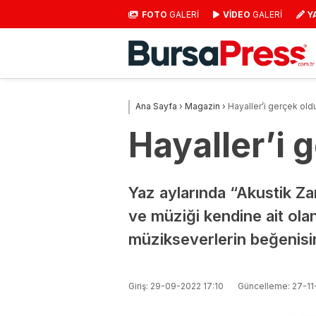
FOTO
GALERİ
VİDEO
GALERİ
Y
Ana Sayfa
›
Magazin
›
Hayaller’i gerçek old
Hayaller’i 
Yaz aylarında “Akustik Zam
ve müziği kendine ait ola
müzikseverlerin beğenisi
Giriş: 29-09-2022 17:10
Güncelleme: 27-11