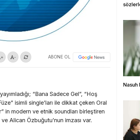
sözlerl
ABONE OL
+
-
Nasuh M
a yayımladığı; “Bana Sadece Gel”, “Hoş
ze” isimli single’ları ile dikkat çeken Oral
r” in modern ve etnik soundları birleştiren
e Alican Özbuğutu’nun imzası var.