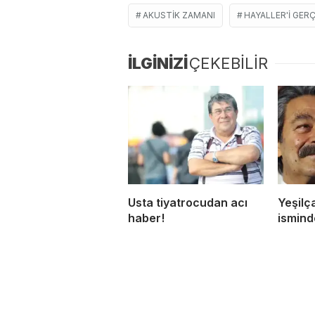
AKUSTIK ZAMANI
HAYALLER'I GER
İLGİNİZİ
ÇEKEBİLİR
Usta tiyatrocudan acı
Yeşilç
haber!
ismind