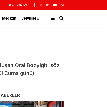
Bizi Takip Edin
Magazin
Servisler
uluşan Oral Bozyiğit, söz
lül Cuma günü)
HABERLER