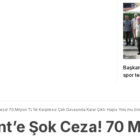
Başkan 
spor te
za! 70 Milyon TL’lik Karşılıksız Çek Davasında Karar Çıktı: Hapis Yolu mu Gö
t’e Şok Ceza! 70 Mi