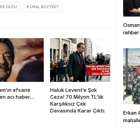
ÇEK OLDU
ORAL BOZYIĞIT
Osmang
rehber
am’ın efsane
Haluk Levent’e Şok
en acı haber…
Ceza! 70 Milyon TL’lik
Karşılıksız Çek
Davasında Karar Çıktı:
Erkan 
mahalle
çalışıy