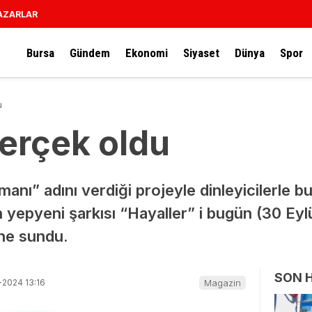
AZARLAR
Bursa
Gündem
Ekonomi
Siyaset
Dünya
Spor
u
gerçek oldu
anı” adını verdiği projeyle dinleyicilerle b
n yepyeni şarkısı “Hayaller” i bugün (30 Ey
ne sundu.
SON 
-2024 13:16
Magazin