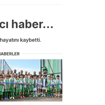
acı haber…
hayatını kaybetti.
HABERLER