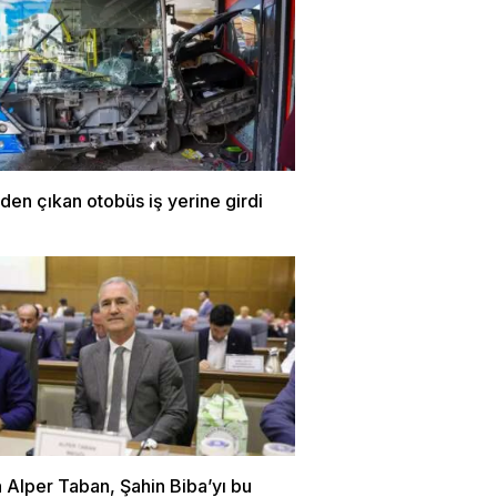
den çıkan otobüs iş yerine girdi
 Alper Taban, Şahin Biba’yı bu