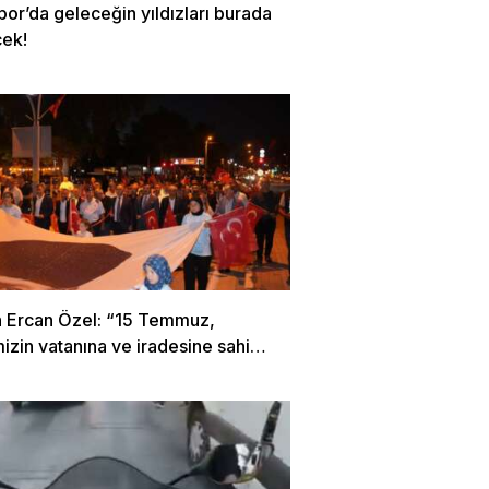
or’da geleceğin yıldızları burada
cek!
 Ercan Özel: “15 Temmuz,
mizin vatanına ve iradesine sahip
 destansı direniştir”