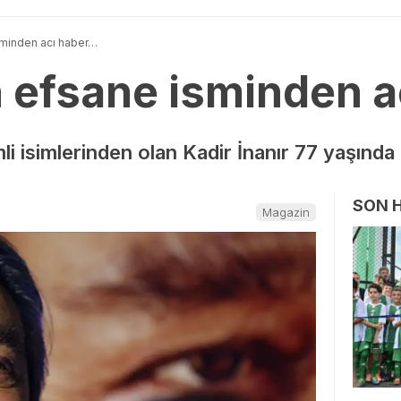
sminden acı haber…
n efsane isminden 
i isimlerinden olan Kadir İnanır 77 yaşında 
SON 
Magazin