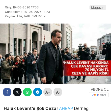
Giriş: 19-06-2026 17:56
Magazin
Güncelleme: 19-06-2026 18:23
Kaynak: İHA,HABER MERKEZI
ABONE OL
+
-
Haluk Levent’e Şok Ceza!
AHBAP
Derneği