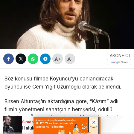
ABONE OL
+
-
Söz konusu filmde Koyuncu’yu canlandıracak
oyuncu ise Cem Yiğit Üzümoğlu olarak belirlendi.
Birsen Altuntaş’ın aktardığına göre, “Kâzım” adlı
filmin yönetmeni sanatçının hemşerisi, ödüllü
yönetmen Özcan Alper olacak. Murat Uyurkulak,
Sıradaki Haber
Sıradaki Haber
Sıradaki Haber
Erman Bostan ve Özcan Alper ise yazım ekibinde
Haluk Levent yoğun bakıma alındı
Haluk Levent’e Şok Ceza! 70 Milyon TL’lik Karşılıksız Çek Davasında Karar Çıktı: Hapis Yolu mu Görünüyor?
Kazım Koyuncu’nun hayatı film oluyor!
yer alıyor.