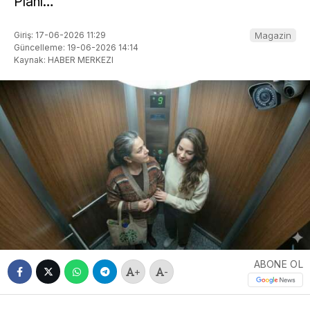
Planı…
Giriş: 17-06-2026 11:29
Magazin
Güncelleme: 19-06-2026 14:14
Kaynak: HABER MERKEZI
ABONE OL
+
-