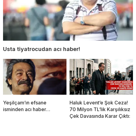
Usta tiyatrocudan acı haber!
Yeşilçam’ın efsane
Haluk Levent’e Şok Ceza!
isminden acı haber…
70 Milyon TL’lik Karşılıksız
Çek Davasında Karar Çıktı: