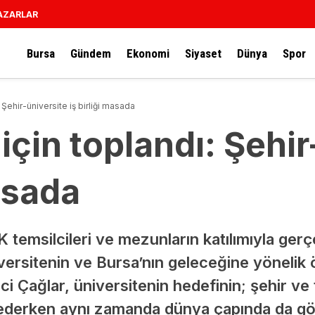
AZARLAR
Bursa
Gündem
Ekonomi
Siyaset
Dünya
Spor
 Şehir-üniversite iş birliği masada
için toplandı: Şehir
masada
temsilcileri ve mezunların katılımıyla gerç
versitenin ve Bursa’nın geleceğine yönelik ö
i Çağlar, üniversitenin hedefinin; şehir ve
ederken aynı zamanda dünya çapında da gör