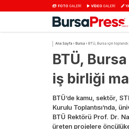
FOTO
GALERİ
VİDEO
GALERİ
Y
Ana Sayfa
›
Bursa
›
BTÜ, Bursa için toplandı:
BTÜ, Bursa 
iş birliği 
BTÜ’de kamu, sektör, STK 
Kurulu Toplantısı’nda, üni
BTÜ Rektörü Prof. Dr. Nac
üreten projelere öncülük