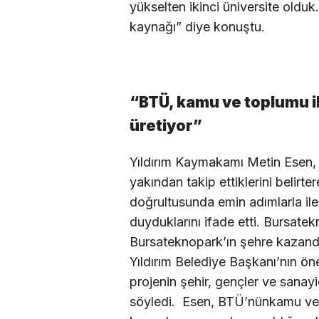
yükselten ikinci üniversite olduk
kaynağı” diye konuştu.
“BTÜ, kamu ve toplumu i
üretiyor”
Yıldırım Kaymakamı Metin Esen, 
yakından takip ettiklerini belirt
doğrultusunda emin adımlarla il
duyduklarını ifade etti. Bursate
Bursateknopark’ın şehre kazandır
Yıldırım Belediye Başkanı’nın öne
projenin şehir, gençler ve sanayi
söyledi. Esen, BTÜ’nünkamu ve 