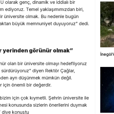
Ü olarak genç, dinamik ve iddialı bir
m ediyoruz. Temel yaklaşımımızdan biri,
bir üniversite olmak. Bu nedenle bugün
nmaktan büyük memnuniyet duyuyoruz” dedi.
r yerinden görünür olmak”
İnegöl’
ür olan bir üniversite olmayı hedefliyoruz
ı sürdürüyoruz” diyen Rektör Çağlar,
birinden ayrı düşünmek mümkün değil.
r için önemli bir değerdir.
izim için çok kıymetli. Şehrin üniversite ile
mesi konusunda sizlerin önerilerini duymak
z” diye konuştu