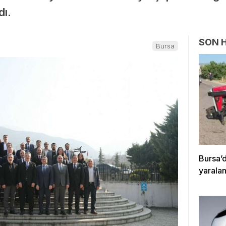
ı.
SON 
Bursa
Bursa’d
yaralan