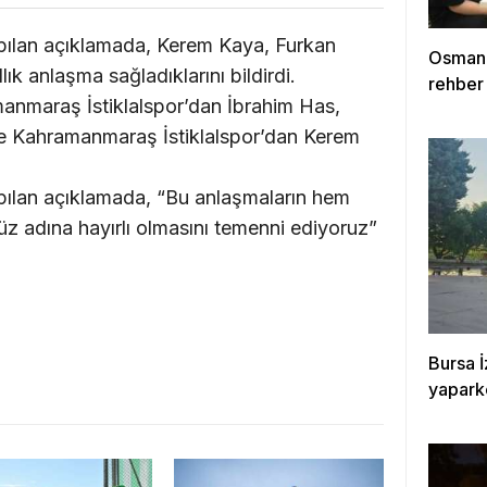
ılan açıklamada, Kerem Kaya, Furkan
Osmang
lık anlaşma sağladıklarını bildirdi.
rehber
nmaraş İstiklalspor’dan İbrahim Has,
e Kahramanmaraş İstiklalspor’dan Kerem
ılan açıklamada, “Bu anlaşmaların hem
z adına hayırlı olmasını temenni ediyoruz”
Bursa İ
yapark