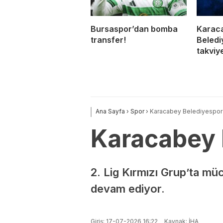
Bursaspor’dan bomba
Karac
transfer!
Beledi
takviy
Ana Sayfa
›
Spor
›
Karacabey Belediyespor’
Karacabey 
2. Lig Kırmızı Grup’ta m
devam ediyor.
Giriş: 17-07-2026 16:22
Kaynak: İHA