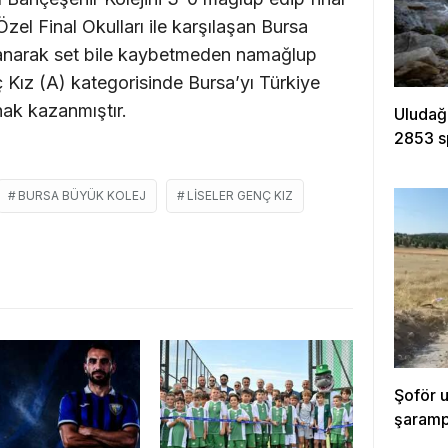
zel Final Okulları ile karşılaşan Bursa
anarak set bile kaybetmeden namağlup
 Kız (A) kategorisinde Bursa’yı Türkiye
ak kazanmıştır.
Uludağ
2853 s
BURSA BÜYÜK KOLEJ
LİSELER GENÇ KIZ
Şoför 
şarampo