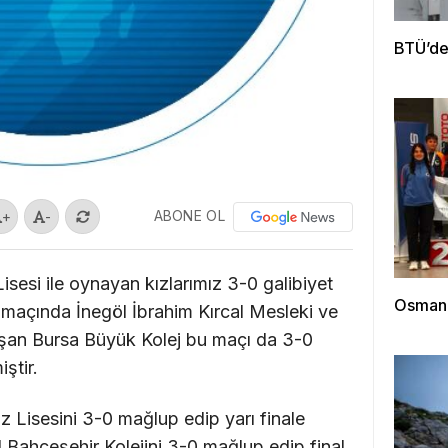
BTÜ’den
ABONE OL
+
-
Lisesi ile oynayan kızlarımız 3-0 galibiyet
Osmanga
e maçında İnegöl İbrahim Kırcal Mesleki ve
laşan Bursa Büyük Kolej bu maçı da 3-0
iştir.
 Lisesini 3-0 mağlup edip yarı finale
l Bahçeşehir Kolejini 3-0 mağlup edip final