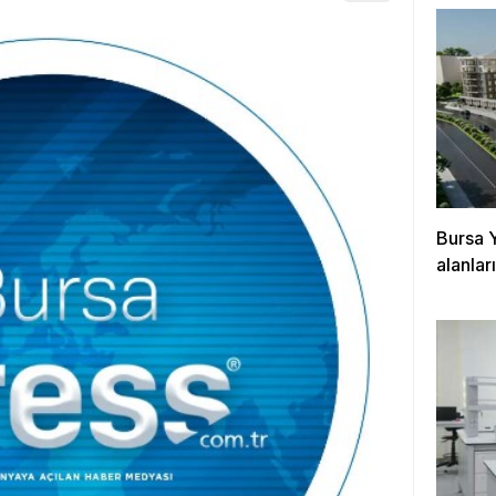
Bursa 
alanla