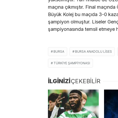
maçına çıkmıştır. Final maçında Ö
Büyük Kolej bu maçıda 3-0 kaz
şampiyon olmuştur. Liseler Genç
şampiyonasında temsil etmeye h
BURSA
BURSA ANADOLU LISES
TÜRKIYE ŞAMPIYONASI
İLGİNİZİ
ÇEKEBİLİR