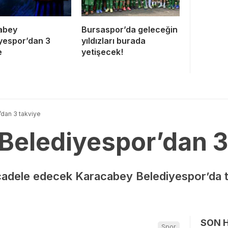
abey
Bursaspor’da geleceğin
yespor’dan 3
yıldızları burada
e
yetişecek!
dan 3 takviye
Belediyespor’dan 3
ücadele edecek Karacabey Belediyespor’da t
SON 
Spor