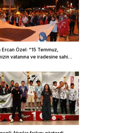
 Ercan Özel: “15 Temmuz,
mizin vatanına ve iradesine sahip
 destansı direniştir”