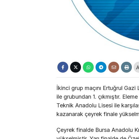
İkinci grup maçını Ertuğrul Gazi 
ile grubundan 1. çıkmıştır. Elem
Teknik Anadolu Lisesi ile karşı
kazanarak çeyrek finale yükselm
Çeyrek finalde Bursa Anadolu Kız
yükselmiştir. Yarı finalde de Öze