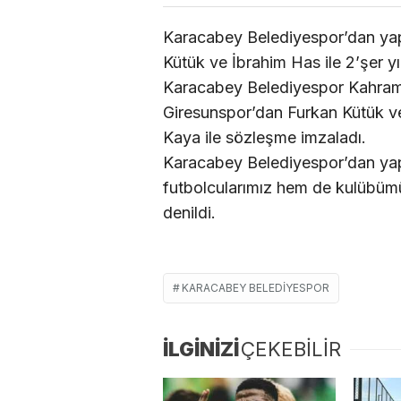
Karacabey Belediyespor’dan yap
Kütük ve İbrahim Has ile 2’şer yıl
Karacabey Belediyespor Kahrama
Giresunspor’dan Furkan Kütük v
Kaya ile sözleşme imzaladı.
Karacabey Belediyespor’dan yap
futbolcularımız hem de kulübümü
denildi.
KARACABEY BELEDIYESPOR
İLGİNİZİ
ÇEKEBİLİR