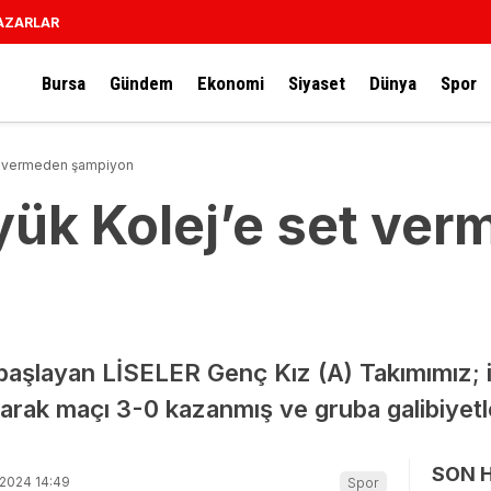
AZARLAR
Bursa
Gündem
Ekonomi
Siyaset
Dünya
Spor
et vermeden şampiyon
yük Kolej’e set ve
 başlayan LİSELER Genç Kız (A) Takımımız; 
şarak maçı 3-0 kazanmış ve gruba galibiyetl
SON 
-2024 14:49
Spor