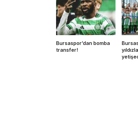
Bursaspor’dan bomba
Bursas
transfer!
yıldızl
yetişe