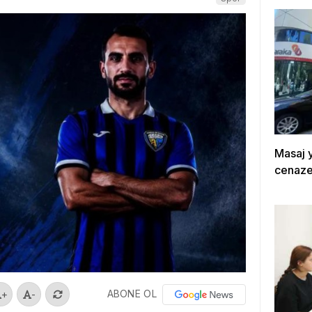
Masaj y
cenazes
ABONE OL
+
-