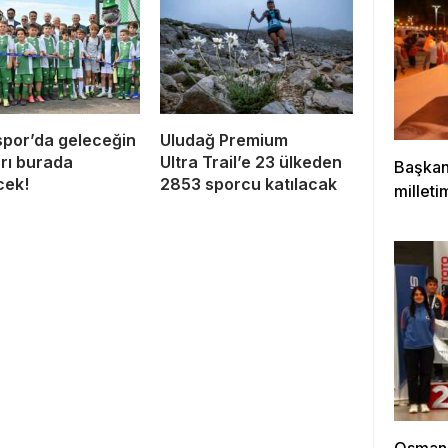
por’da geleceğin
Uludağ Premium
arı burada
Ultra Trail’e 23 ülkeden
Başkan
cek!
2853 sporcu katılacak
milleti
çıktığı