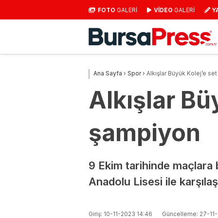
FOTO
GALERİ
VİDEO
GALERİ
Y
Ana Sayfa
›
Spor
›
Alkışlar Büyük Kolej’e s
Alkışlar Bü
şampiyon
9 Ekim tarihinde maçlara
Anadolu Lisesi ile karşıla
Giriş: 10-11-2023 14:46
Güncelleme: 27-11