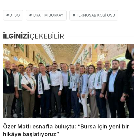
BTSO
İBRAHIM BURKAY
TEKNOSAB KOBİ OSB
İLGİNİZİ
ÇEKEBİLİR
Özer Matlı esnafla buluştu: “Bursa için yeni bir
hikâye başlatıyoruz”