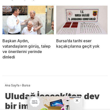
Başkan Aydın,
Bursa’da tarihi eser
vatandaşların görüş, talep
kaçakçılarına geçit yok
ve önerilerini yerinde
dinledi
Ana Sayfa
›
Bursa
Uludağ İçecek’ten dev
bir imza daha!