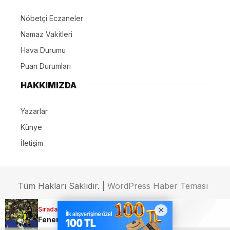
Nöbetçi Eczaneler
Namaz Vakitleri
Hava Durumu
Puan Durumları
HAKKIMIZDA
Yazarlar
Künye
İletişim
Tüm Hakları Saklıdır. |
WordPress Haber Teması
Sıradaki Haber
Sıradaki Haber
Sıradaki Haber
Sıradaki Haber
Sivasspor-Erokspor maçı saat kaçta, hangi kanalda?
Ümraniyespor-Mardinspor maçı saat kaçta, hangi kanalda?
Fenerbahçe’den Şampiyonlar Ligi’nde net galibiyet: 2-0
Karacabey Belediyespor’dan imza şov