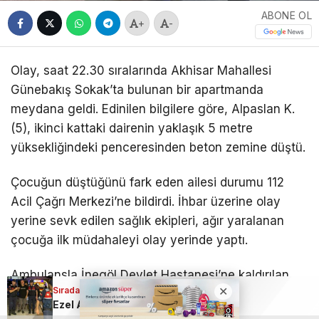
ABONE OL
+
-
Olay, saat 22.30 sıralarında Akhisar Mahallesi
Günebakış Sokak’ta bulunan bir apartmanda
meydana geldi. Edinilen bilgilere göre, Alpaslan K.
(5), ikinci kattaki dairenin yaklaşık 5 metre
yüksekliğindeki penceresinden beton zemine düştü.
Çocuğun düştüğünü fark eden ailesi durumu 112
Acil Çağrı Merkezi’ne bildirdi. İhbar üzerine olay
yerine sevk edilen sağlık ekipleri, ağır yaralanan
çocuğa ilk müdahaleyi olay yerinde yaptı.
Ambulansla İnegöl Devlet Hastanesi’ne kaldırılan
Sıradaki Haber
Sıradaki Haber
küçük çocuk tedavi altına alınırken, sağlık
Altın 2 haftanın dibini gördü
Ezel Akay’dan ilk açıklama: “Gerçekler ortaya çıkacak”
durumunun ciddiyetini koruduğu öğrenildi.