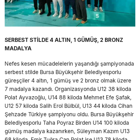
SERBEST STİLDE 4 ALTIN, 1 GÜMÜŞ, 2 BRONZ
MADALYA
Nefes kesen mücadelelerin yaşandığı şampiyonada
serbest stilde Bursa Büyükşehir Belediyesporlu
güreşçiler 4 altın, 1 gümüş ve 2 bronz olmak üzere
7 madalya kazandı. Organizasyonda U12 38 kiloda
Polat Ayvazoğlu, U14 88 kiloda Mehmet Efe Şafak,
U12 57 kiloda Salih Erol Bülbül, U13 44 kiloda Cihan
Şehzade Türkiye şampiyonu oldu. Bursa Büyükşehir
Belediyesporlu Taha Poyraz Birden U14 100 kiloda
gümüş madalya kazanırken, Süleyman Kazım U13
68 kiloda, Emir Tuğra Can Polat ise U13 78 kiloda