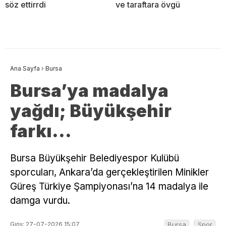
söz ettirrdi
ve taraftara övgü
Ana Sayfa
›
Bursa
Bursa’ya madalya
yağdı; Büyükşehir
farkı…
Bursa Büyükşehir Belediyespor Kulübü
sporcuları, Ankara’da gerçekleştirilen Minikler
Güreş Türkiye Şampiyonası’na 14 madalya ile
damga vurdu.
Giriş: 27-07-2026 15:07
Bursa
Spor