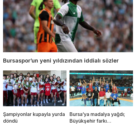
Bursaspor’un yeni yıldızından iddialı sözler
Şampiyonlar kupayla yurda
Bursa’ya madalya yağdı;
döndü
Büyükşehir farkı…