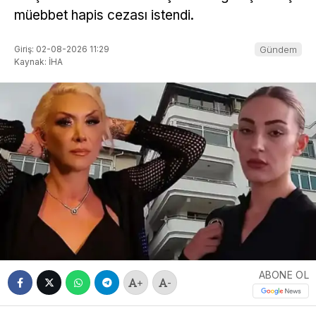
müebbet hapis cezası istendi.
Giriş: 02-08-2026 11:29
Gündem
Kaynak: İHA
ABONE OL
+
-