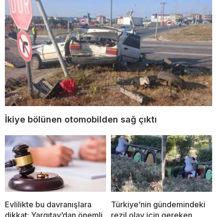
İkiye bölünen otomobilden sağ çıktı
Evlilikte bu davranışlara
Türkiye’nin gündemindeki
dikkat; Yargıtay’dan önemli
rezil olay için gereken