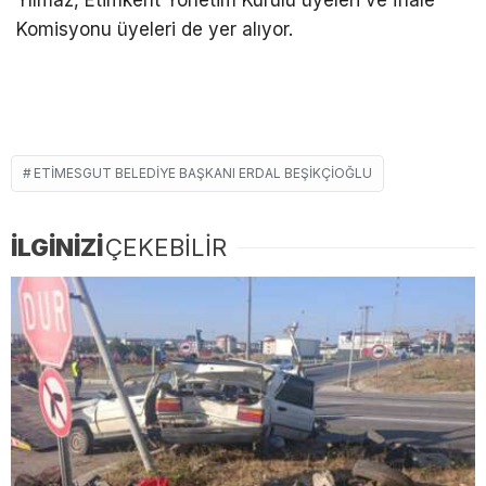
Yılmaz, Etimkent Yönetim Kurulu üyeleri ve İhale
Komisyonu üyeleri de yer alıyor.
ETIMESGUT BELEDIYE BAŞKANI ERDAL BEŞIKÇIOĞLU
İLGİNİZİ
ÇEKEBİLİR