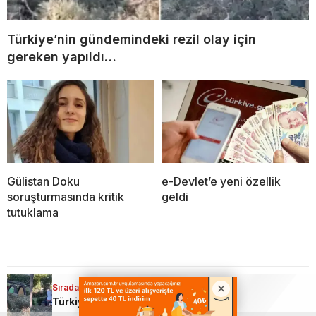
Türkiye’nin gündemindeki rezil olay için
gereken yapıldı…
Gülistan Doku
e-Devlet’e yeni özellik
soruşturmasında kritik
geldi
tutuklama
Sıradaki Haber
Ana Sayfa
›
Gündem
Türkiye’nin gündemindeki rezil olay için gereken yapıldı…