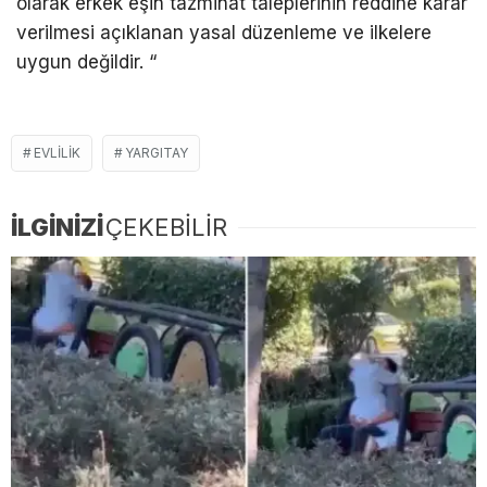
olarak erkek eşin tazminat taleplerinin reddine karar
verilmesi açıklanan yasal düzenleme ve ilkelere
uygun değildir. “
EVLILIK
YARGITAY
İLGİNİZİ
ÇEKEBİLİR