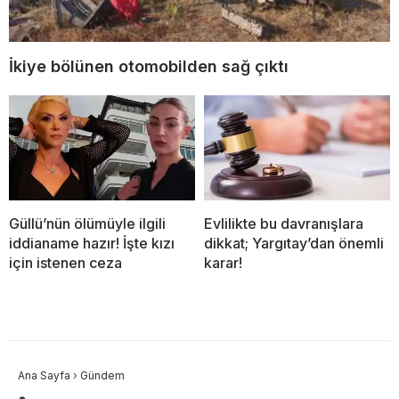
İkiye bölünen otomobilden sağ çıktı
Güllü’nün ölümüyle ilgili
Evlilikte bu davranışlara
iddianame hazır! İşte kızı
dikkat; Yargıtay’dan önemli
için istenen ceza
karar!
Ana Sayfa
›
Gündem