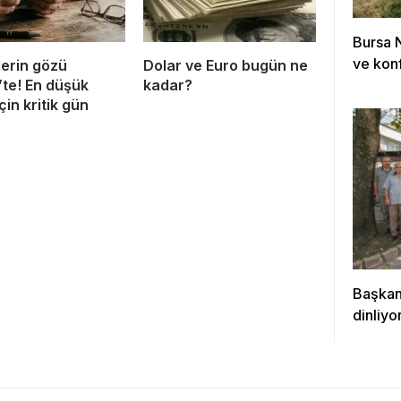
Bursa 
ve konf
lerin gözü
Dolar ve Euro bugün ne
’te! En düşük
kadar?
çin kritik gün
Başkan 
dinliyo