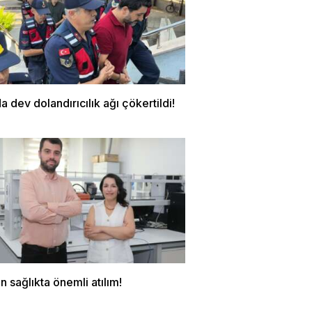
a dev dolandırıcılık ağı çökertildi!
 sağlıkta önemli atılım!