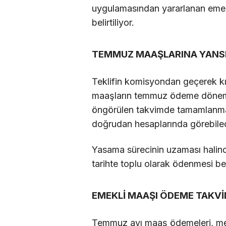
uygulamasından yararlanan emekl
belirtiliyor.
TEMMUZ MAAŞLARINA YANSI
Teklifin komisyondan geçerek kı
maaşların temmuz ödeme dönemine
öngörülen takvimde tamamlanması
doğrudan hesaplarında görebile
Yasama sürecinin uzaması halinde
tarihte toplu olarak ödenmesi be
EMEKLİ MAAŞI ÖDEME TAKVİM
Temmuz ayı maaş ödemeleri, mev