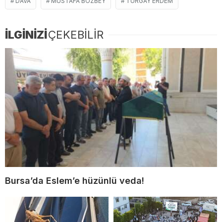
DAVA
MUSTAFA BOZBEY
TURGAY ERDEM
İLGİNİZİ
ÇEKEBİLİR
Bursa’da Eslem’e hüzünlü veda!