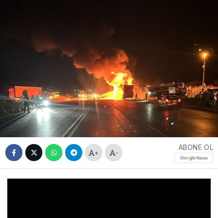
ABONE OL
+
-