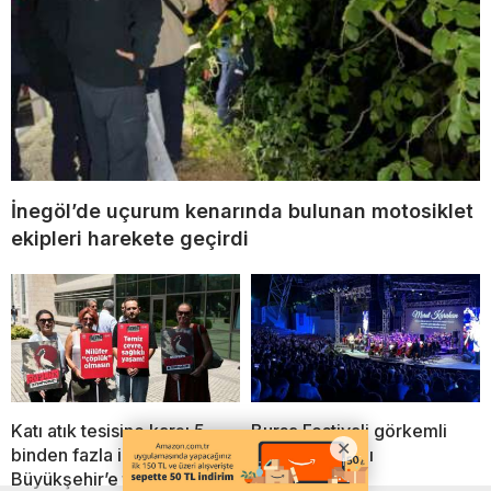
İnegöl’de uçurum kenarında bulunan motosiklet
ekipleri harekete geçirdi
Katı atık tesisine karşı 5
Bursa Festivali görkemli
binden fazla imza Bursa
açılışla başladı
Büyükşehir’e teslim edildi