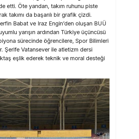
e etti. Öte yandan, takım ruhunu piste
 takımı da başarılı bir grafik çizdi.
erfin Babat ve Iraz Engin’den oluşan BUÜ
eri uyumlu yarışın ardından Türkiye üçüncüsü
piyona sürecinde öğrencilere, Spor Bilimleri
 Şerife Vatansever ile atletizm dersi
aş eşlik ederek teknik ve moral desteği