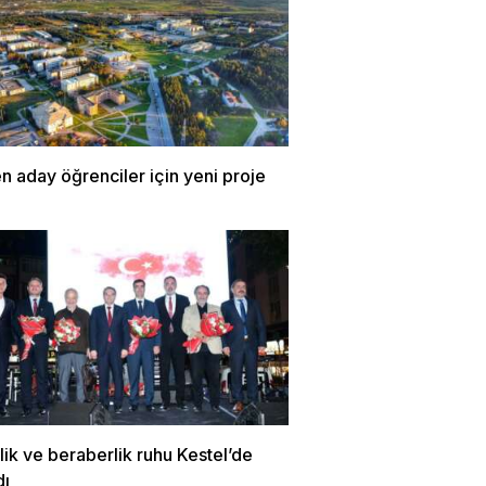
 aday öğrenciler için yeni proje
irlik ve beraberlik ruhu Kestel’de
dı