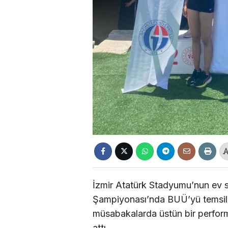
İzmir Atatürk Stadyumu’nun ev sa
Şampiyonası’nda BUÜ’yü temsil 
müsabakalarda üstün bir perfor
attı.