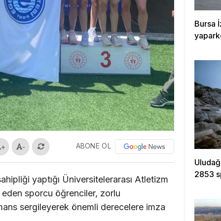
Bursa İ
yapark
ABONE OL
+
-
Uludağ
2853 s
hipliği yaptığı Üniversitelerarası Atletizm
eden sporcu öğrenciler, zorlu
mans sergileyerek önemli derecelere imza