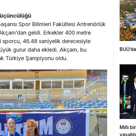
e üçüncülüğü
arısı Spor Bilimleri Fakültesi Antrenörlük
Akçam’dan geldi. Erkekler 400 metre
lli sporcu, 46.48 saniyelik derecesiyle
BUÜ’den
 büyük gurur daha ekledi. Akçam, bu
rak Türkiye Şampiyonu oldu.
Milli b
yaşatıl