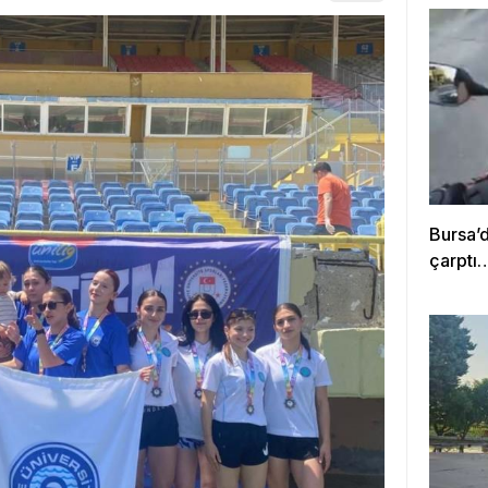
Bursa’
çarptı