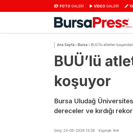
FOTO
GALERİ
VİDEO
GALERİ
Y
Ana Sayfa
›
Bursa
›
BUÜ’lü atletler başarıda
BUÜ’lü atle
koşuyor
Bursa Uludağ Üniversitesi
dereceler ve kırdığı rek
Giriş: 23-05-2026 13:28
Kaynak: İHA