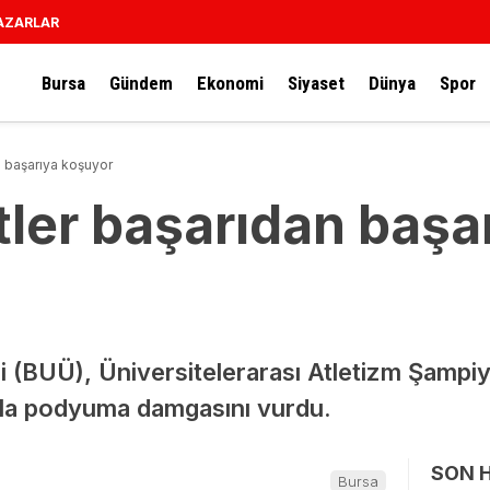
AZARLAR
Bursa
Gündem
Ekonomi
Siyaset
Dünya
Spor
n başarıya koşuyor
tler başarıdan başa
 (BUÜ), Üniversitelerarası Atletizm Şampiyo
orla podyuma damgasını vurdu.
SON 
Bursa