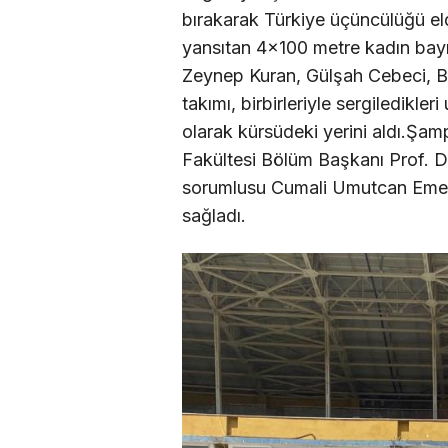
bırakarak Türkiye üçüncülüğü eld
yansıtan 4×100 metre kadın bayrak
Zeynep Kuran, Gülşah Cebeci, B
takımı, birbirleriyle sergiledikl
olarak kürsüdeki yerini aldı.Şam
Fakültesi Bölüm Başkanı Prof. Dr.
sorumlusu Cumali Umutcan Emekt
sağladı.