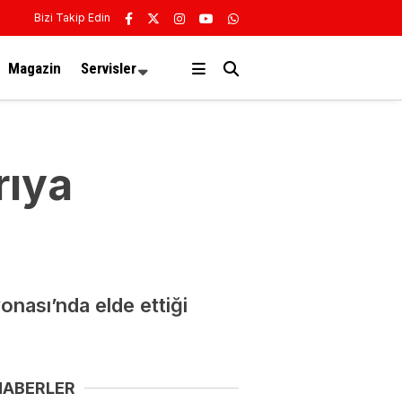
Bizi Takip Edin
Magazin
Servisler
rıya
nası’nda elde ettiği
HABERLER