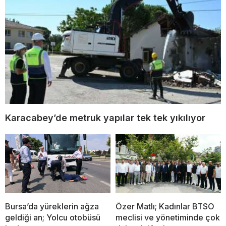
Karacabey’de metruk yapılar tek tek yıkılıyor
Bursa’da yüreklerin ağza
Özer Matlı; Kadınlar BTSO
geldiği an; Yolcu otobüsü
meclisi ve yönetiminde çok