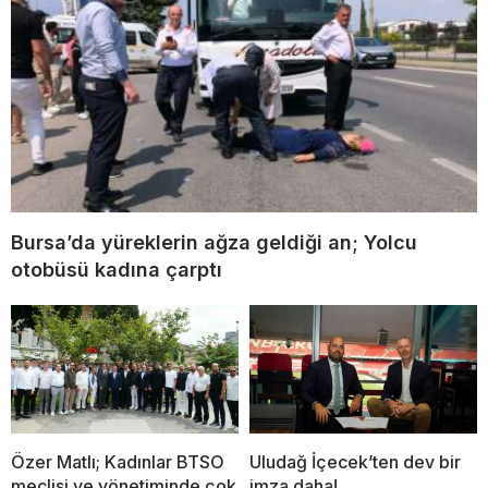
Bursa’da yüreklerin ağza geldiği an; Yolcu
otobüsü kadına çarptı
Özer Matlı; Kadınlar BTSO
Uludağ İçecek’ten dev bir
meclisi ve yönetiminde çok
imza daha!