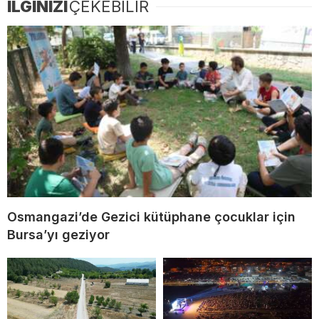
İLGİNİZİ
ÇEKEBİLİR
Osmangazi’de Gezici kütüphane çocuklar için
Bursa’yı geziyor