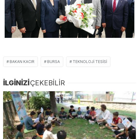
BAKAN KACIR
BURSA
TEKNOLOJI TESISI
İLGİNİZİ
ÇEKEBİLİR