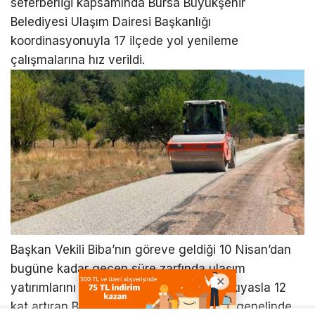
seferberliği kapsamında Bursa Büyükşehir
Belediyesi Ulaşım Dairesi Başkanlığı
koordinasyonuyla 17 ilçede yol yenileme
çalışmalarına hız verildi.
Başkan Vekili Biba’nın göreve geldiği 10 Nisan’dan
bugüne kadar geçen süre zarfında ulaşım
yatırımlarını geçen yılın aynı dönemine kıyasla 12
kat artıran Büyükşehir Belediyesi, Bursa genelinde