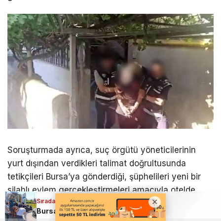
Soruşturmada ayrıca, suç örgütü yöneticilerinin
yurt dışından verdikleri talimat doğrultusunda
tetikçileri Bursa’ya gönderdiği, şüphelileri yeni bir
silahlı eylem gerçekleştirmeleri amacıyla otelde
Sıradaki Haber
konaklattığı, ancak ikinci saldırıyı
Bursa’da yürekleri ağza getiren kaza; Ağır yaralandı
gerçekleştiremeden Bursa KOM ekiplerince