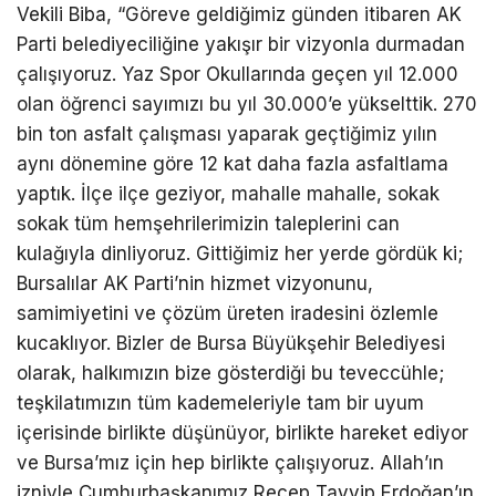
Vekili Biba, “Göreve geldiğimiz günden itibaren AK
Parti belediyeciliğine yakışır bir vizyonla durmadan
çalışıyoruz. Yaz Spor Okullarında geçen yıl 12.000
olan öğrenci sayımızı bu yıl 30.000’e yükselttik. 270
bin ton asfalt çalışması yaparak geçtiğimiz yılın
aynı dönemine göre 12 kat daha fazla asfaltlama
yaptık. İlçe ilçe geziyor, mahalle mahalle, sokak
sokak tüm hemşehrilerimizin taleplerini can
kulağıyla dinliyoruz. Gittiğimiz her yerde gördük ki;
Bursalılar AK Parti’nin hizmet vizyonunu,
samimiyetini ve çözüm üreten iradesini özlemle
kucaklıyor. Bizler de Bursa Büyükşehir Belediyesi
olarak, halkımızın bize gösterdiği bu teveccühle;
teşkilatımızın tüm kademeleriyle tam bir uyum
içerisinde birlikte düşünüyor, birlikte hareket ediyor
ve Bursa’mız için hep birlikte çalışıyoruz. Allah’ın
izniyle Cumhurbaşkanımız Recep Tayyip Erdoğan’ın