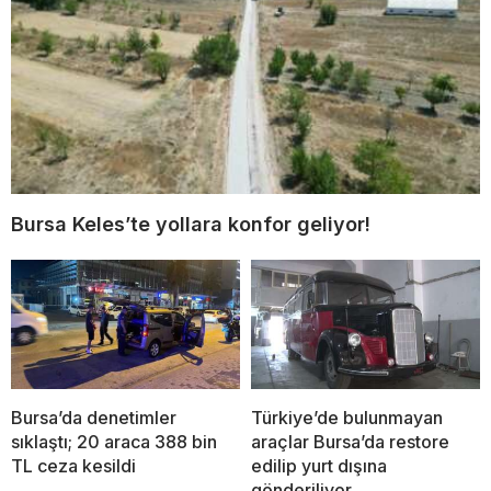
Bursa Keles’te yollara konfor geliyor!
Bursa’da denetimler
Türkiye’de bulunmayan
sıklaştı; 20 araca 388 bin
araçlar Bursa’da restore
TL ceza kesildi
edilip yurt dışına
gönderiliyor