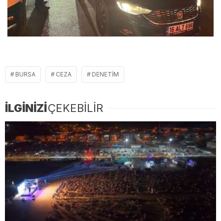
BURSA
CEZA
DENETIM
İLGİNİZİ
ÇEKEBİLİR