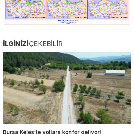
İLGİNİZİ
ÇEKEBİLİR
Bursa Keles’te yollara konfor geliyor!