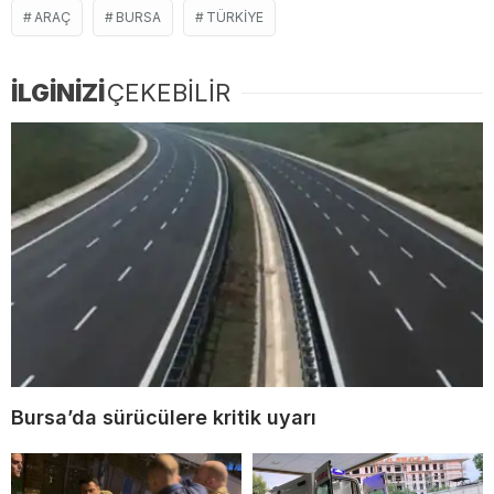
ARAÇ
BURSA
TÜRKIYE
İLGİNİZİ
ÇEKEBİLİR
Bursa’da sürücülere kritik uyarı