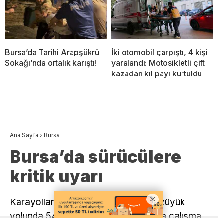
Bursa’da Tarihi Arapşükrü
İki otomobil çarpıştı, 4 kişi
Sokağı’nda ortalık karıştı!
yaralandı: Motosikletli çift
kazadan kıl payı kurtuldu
Ana Sayfa
›
Bursa
Bursa’da sürücülere
kritik uyarı
Karayolları uyardı: Bursa-İnegöl-Bozüyük
yolunda 54-58. kilometreler arasında çalışma