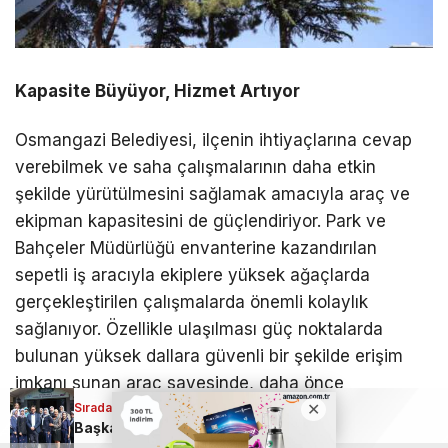
Kapasite Büyüyor, Hizmet Artıyor
Osmangazi Belediyesi, ilçenin ihtiyaçlarına cevap
verebilmek ve saha çalışmalarının daha etkin
şekilde yürütülmesini sağlamak amacıyla araç ve
ekipman kapasitesini de güçlendiriyor. Park ve
Bahçeler Müdürlüğü envanterine kazandırılan
sepetli iş aracıyla ekiplere yüksek ağaçlarda
gerçekleştirilen çalışmalarda önemli kolaylık
sağlanıyor. Özellikle ulaşılması güç noktalarda
bulunan yüksek dallara güvenli bir şekilde erişim
imkanı sunan araç sayesinde, daha önce
Sıradaki Haber
müdahalesi zor olan ağaçlarda da budama
Başkan Erkan Aydın; Osmangazi için 7/24 çalışıyoruz
çalışmaları daha hızlı ve kontrollü şekilde