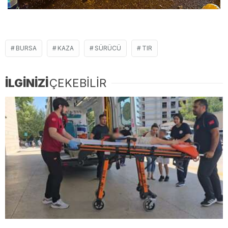
BURSA
KAZA
SÜRÜCÜ
TIR
İLGİNİZİ
ÇEKEBİLİR