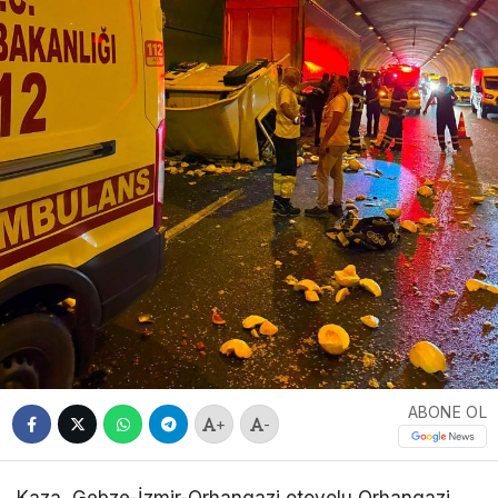
ABONE OL
+
-
Kaza, Gebze-İzmir-Orhangazi otoyolu Orhangazi