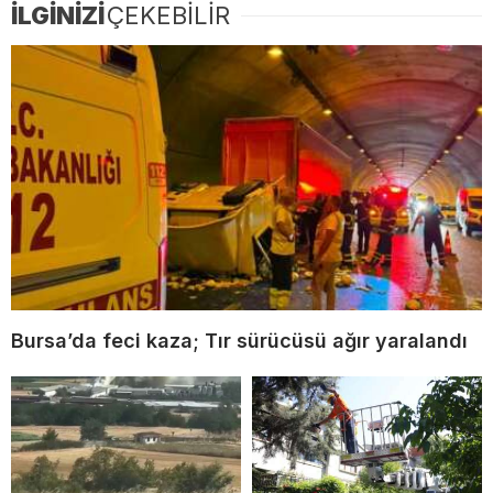
İLGİNİZİ
ÇEKEBİLİR
Bursa’da feci kaza; Tır sürücüsü ağır yaralandı