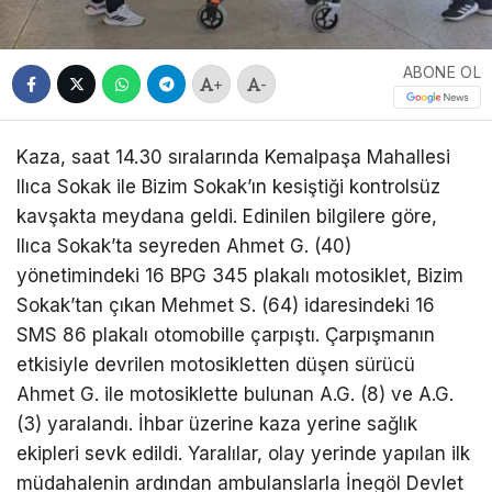
ABONE OL
+
-
Kaza, saat 14.30 sıralarında Kemalpaşa Mahallesi
Ilıca Sokak ile Bizim Sokak’ın kesiştiği kontrolsüz
kavşakta meydana geldi. Edinilen bilgilere göre,
Ilıca Sokak’ta seyreden Ahmet G. (40)
yönetimindeki 16 BPG 345 plakalı motosiklet, Bizim
Sokak’tan çıkan Mehmet S. (64) idaresindeki 16
SMS 86 plakalı otomobille çarpıştı. Çarpışmanın
etkisiyle devrilen motosikletten düşen sürücü
Ahmet G. ile motosiklette bulunan A.G. (8) ve A.G.
(3) yaralandı. İhbar üzerine kaza yerine sağlık
ekipleri sevk edildi. Yaralılar, olay yerinde yapılan ilk
müdahalenin ardından ambulanslarla İnegöl Devlet