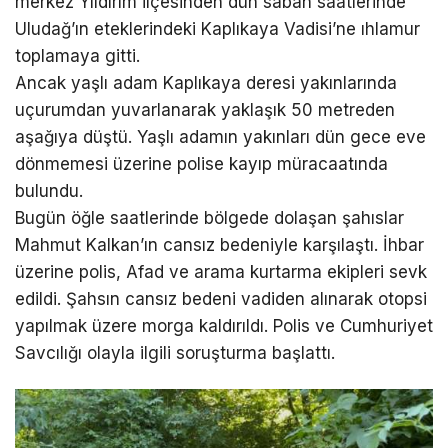
merkez Yıldırım ilçesinden dün sabah saatlerinde
Uludağ’ın eteklerindeki Kaplıkaya Vadisi’ne ıhlamur
toplamaya gitti.
Ancak yaşlı adam Kaplıkaya deresi yakınlarında
uçurumdan yuvarlanarak yaklaşık 50 metreden
aşağıya düştü. Yaşlı adamın yakınları dün gece eve
dönmemesi üzerine polise kayıp müracaatında
bulundu.
Bugün öğle saatlerinde bölgede dolaşan şahıslar
Mahmut Kalkan’ın cansız bedeniyle karşılaştı. İhbar
üzerine polis, Afad ve arama kurtarma ekipleri sevk
edildi. Şahsın cansız bedeni vadiden alınarak otopsi
yapılmak üzere morga kaldırıldı. Polis ve Cumhuriyet
Savcılığı olayla ilgili soruşturma başlattı.