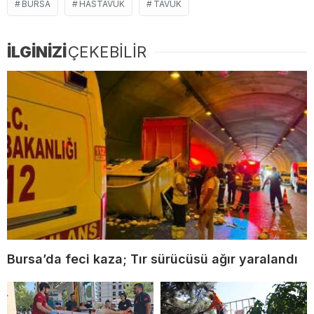
BURSA
HASTAVUK
TAVUK
İLGİNİZİ
ÇEKEBİLİR
Bursa’da feci kaza; Tır sürücüsü ağır yaralandı