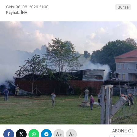
Giriş: 08-08-2026 21:08
Bursa
Kaynak: İHA
ABONE OL
+
-