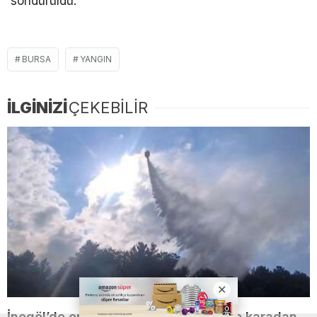
söndürüldü.
BURSA
YANGIN
İLGİNİZİ
ÇEKEBİLİR
İnegöl’de orman yangını; Havadan ve karadan