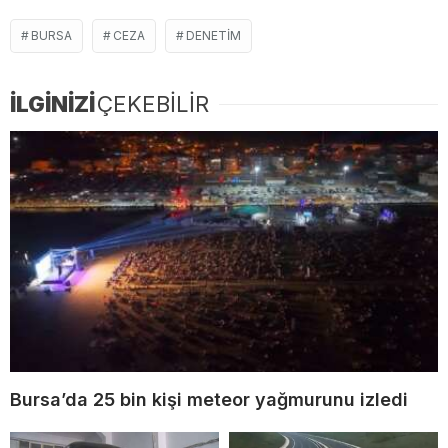
BURSA
CEZA
DENETIM
İLGİNİZİ
ÇEKEBİLİR
Bursa’da 25 bin kişi meteor yağmurunu izledi