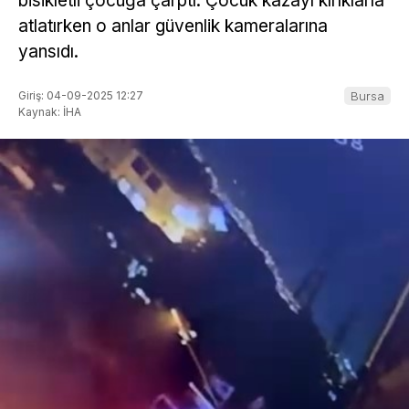
bisikletli çocuğa çarptı. Çocuk kazayı kırıklarla
atlatırken o anlar güvenlik kameralarına
yansıdı.
Giriş: 04-09-2025 12:27
Bursa
Kaynak: İHA