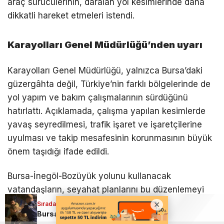
araç sürücülerinin, daralan yol kesimlerinde daha
dikkatli hareket etmeleri istendi.
Karayolları Genel Müdürlüğü’nden uyarı
Karayolları Genel Müdürlüğü, yalnızca Bursa’daki
güzergâhta değil, Türkiye’nin farklı bölgelerinde de
yol yapım ve bakım çalışmalarının sürdüğünü
hatırlattı. Açıklamada, çalışma yapılan kesimlerde
yavaş seyredilmesi, trafik işaret ve işaretçilerine
uyulması ve takip mesafesinin korunmasının büyük
önem taşıdığı ifade edildi.
Bursa-İnegöl-Bozüyük yolunu kullanacak
vatandaşların, seyahat planlarını bu düzenlemeyi
dikkate alarak yapmaları ve özellikle yoğun
Sıradaki Haber
Bursa’da Tarihi Arapşükrü Sokağı’nda ortalık karıştı!
saatlerde ek süre ayırmaları öneriliyor.