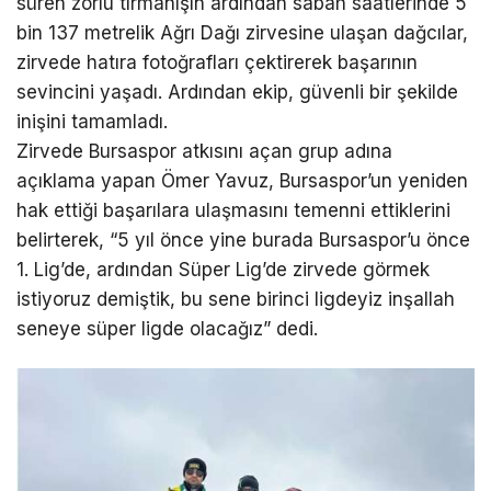
süren zorlu tırmanışın ardından sabah saatlerinde 5
bin 137 metrelik Ağrı Dağı zirvesine ulaşan dağcılar,
zirvede hatıra fotoğrafları çektirerek başarının
sevincini yaşadı. Ardından ekip, güvenli bir şekilde
inişini tamamladı.
Zirvede Bursaspor atkısını açan grup adına
açıklama yapan Ömer Yavuz, Bursaspor’un yeniden
hak ettiği başarılara ulaşmasını temenni ettiklerini
belirterek, “5 yıl önce yine burada Bursaspor’u önce
1. Lig’de, ardından Süper Lig’de zirvede görmek
istiyoruz demiştik, bu sene birinci ligdeyiz inşallah
seneye süper ligde olacağız” dedi.