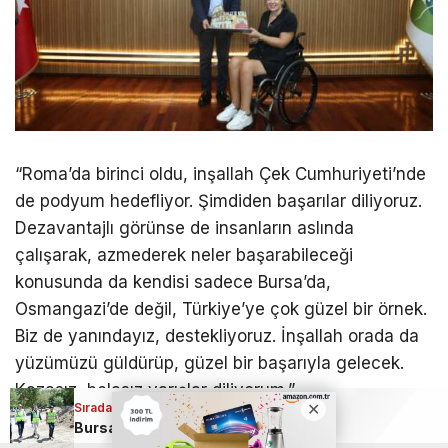
“Roma’da birinci oldu, inşallah Çek Cumhuriyeti’nde
de podyum hedefliyor. Şimdiden başarılar diliyoruz.
Dezavantajlı görünse de insanların aslında
çalışarak, azmederek neler başarabileceği
konusunda da kendisi sadece Bursa’da,
Osmangazi’de değil, Türkiye’ye çok güzel bir örnek.
Biz de yanındayız, destekliyoruz. İnşallah orada da
yüzümüzü güldürüp, güzel bir başarıyla gelecek.
Kazasız, belasız yarışlar diliyorum.”
Sıradaki Haber
Sıradaki Haber
Ağrı Dağı zirvesinde Bursaspor mesajı
Bursa Kestel’de Aile Parkı, baştan sona yenileniyor
“Başkanımıza Destekleri İçin Çok Teşekkür