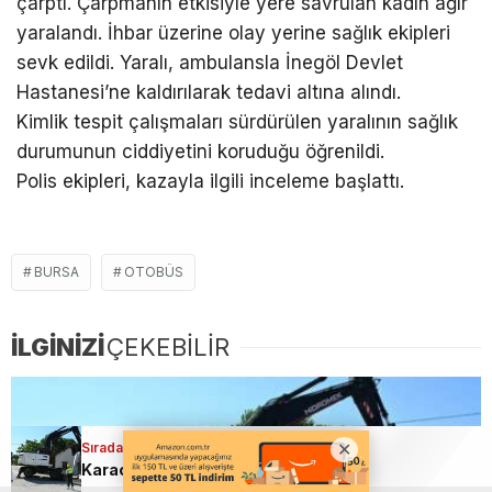
çarptı. Çarpmanın etkisiyle yere savrulan kadın ağır
yaralandı. İhbar üzerine olay yerine sağlık ekipleri
sevk edildi. Yaralı, ambulansla İnegöl Devlet
Hastanesi’ne kaldırılarak tedavi altına alındı.
Kimlik tespit çalışmaları sürdürülen yaralının sağlık
durumunun ciddiyetini koruduğu öğrenildi.
Polis ekipleri, kazayla ilgili inceleme başlattı.
BURSA
OTOBÜS
İLGİNİZİ
ÇEKEBİLİR
Sıradaki Haber
Karacabey’de metruk yapılar tek tek yıkılıyor