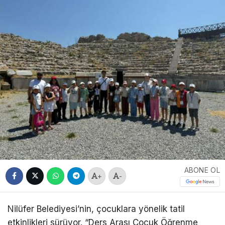
ABONE OL
+
-
Nilüfer Belediyesi’nin, çocuklara yönelik tatil
etkinlikleri sürüyor. “Ders Arası Çocuk Öğrenme