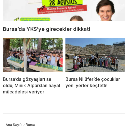
Bursa’da YKS’ye girecekler dikkat!
Bursa’da gözyaşları sel
Bursa Nilüfer’de çocuklar
oldu; Minik Alparslan hayat
yeni yerler keşfetti!
mücadelesi veriyor
Ana Sayfa
›
Bursa