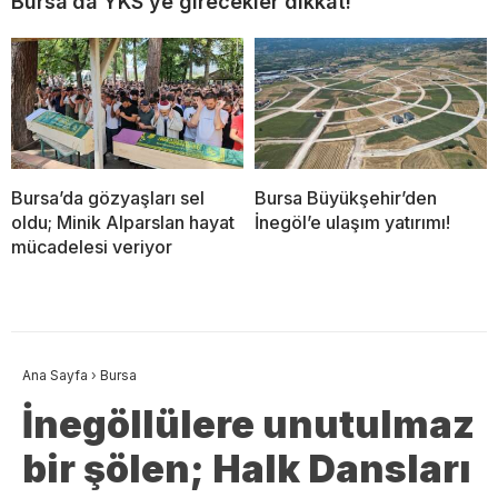
Bursa’da YKS’ye girecekler dikkat!
Bursa’da gözyaşları sel
Bursa Büyükşehir’den
oldu; Minik Alparslan hayat
İnegöl’e ulaşım yatırımı!
mücadelesi veriyor
Ana Sayfa
›
Bursa
İnegöllülere unutulmaz
bir şölen; Halk Dansları