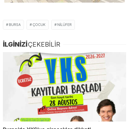
BURSA
ÇOCUK
NILÜFER
İLGİNİZİ
ÇEKEBİLİR