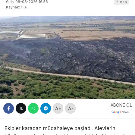
Giriş: 08-08-2026 16:56
Bursa
Kaynak: İHA
ABONE OL
+
-
Ekipler karadan müdahaleye başladı. Alevlerin