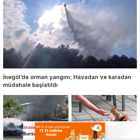
İnegöl’de orman yangını; Havadan ve karadan
müdahale başlatıldı
Sıradaki Haber
Bursa’da samanlık alevlere teslim oldu
Bursa’da panik anları;
Bursa’da çay bahçesinde