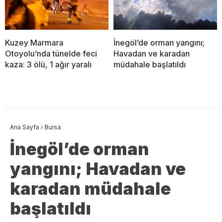
Kuzey Marmara
İnegöl’de orman yangını;
Otoyolu’nda tünelde feci
Havadan ve karadan
kaza: 3 ölü, 1 ağır yaralı
müdahale başlatıldı
Ana Sayfa
›
Bursa
İnegöl’de orman
yangını; Havadan ve
karadan müdahale
başlatıldı