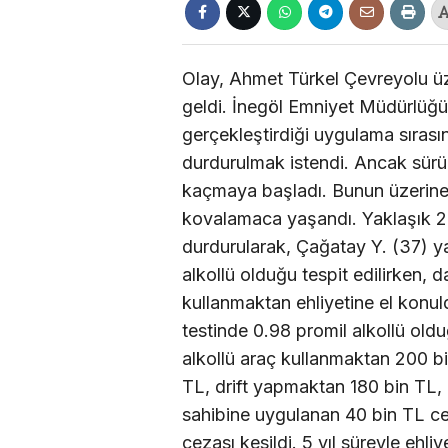
Olay, Ahmet Türkel Çevreyolu ü
geldi. İnegöl Emniyet Müdürlüğü 
gerçekleştirdiği uygulama sıras
durdurulmak istendi. Ancak sürüc
kaçmaya başladı. Bunun üzerine p
kovalamaca yaşandı. Yaklaşık 2
durdurularak, Çağatay Y. (37) y
alkollü olduğu tespit edilirken, 
kullanmaktan ehliyetine el konul
testinde 0.98 promil alkollü old
alkollü araç kullanmaktan 200 b
TL, drift yapmaktan 180 bin TL
sahibine uygulanan 40 bin TL cez
cezası kesildi. 5 yıl süreyle ehl