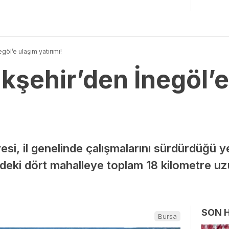
göl’e ulaşım yatırımı!
kşehir’den İnegöl’e
i, il genelinde çalışmalarını sürdürdüğü ye
ndeki dört mahalleye toplam 18 kilometre u
SON 
Bursa