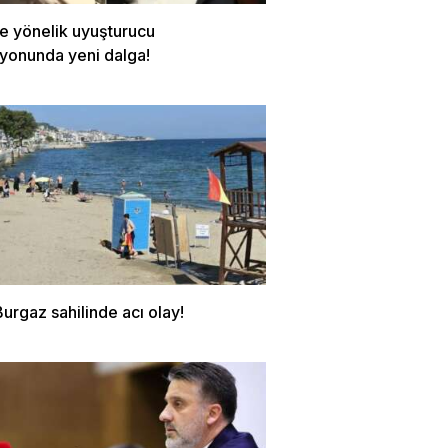
re yönelik uyuşturucu
yonunda yeni dalga!
urgaz sahilinde acı olay!