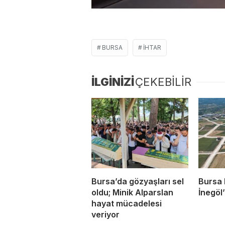
BURSA
IHTAR
İLGİNİZİ
ÇEKEBİLİR
Bursa’da gözyaşları sel
Bursa 
oldu; Minik Alparslan
İnegöl’
hayat mücadelesi
veriyor