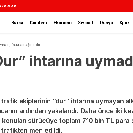
AZARLAR
Bursa
Gündem
Ekonomi
Siyaset
Dünya
Spor
ymadı, faturası ağır oldu
ur” ihtarına uymadı
 trafik ekiplerinin “dur” ihtarına uymayan al
anın ardından yakalandı. Daha önce iki kez
l konulan sürücüye toplam 710 bin TL para 
trafikten men edildi.