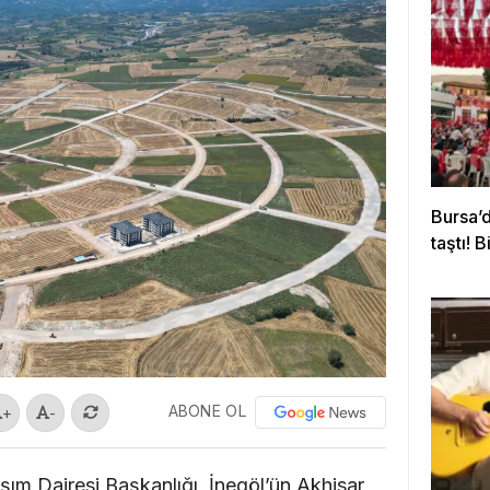
Bursa’
taştı! 
ABONE OL
+
-
ım Dairesi Başkanlığı, İnegöl’ün Akhisar,