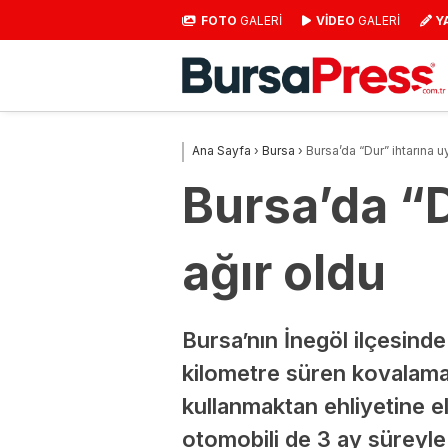
FOTO
GALERİ
VİDEO
GALERİ
Y
Ana Sayfa
›
Bursa
›
Bursa’da “Dur” ihtarına u
Bursa’da “D
ağır oldu
Bursa’nın İnegöl ilçesinde
kilometre süren kovalamac
kullanmaktan ehliyetine e
otomobili de 3 ay süreyle 