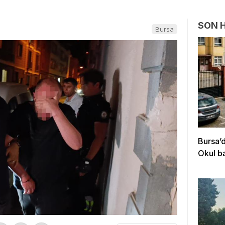
SON 
Bursa
Bursa’
Okul b