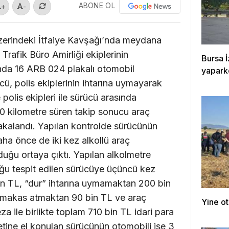
ABONE OL
+
-
zerindeki İtfaiye Kavşağı’nda meydana
Trafik Büro Amirliği ekiplerinin
Bursa İ
ında 16 ARB 024 plakalı otomobil
yapark
ü, polis ekiplerinin ihtarına uymayarak
olis ekipleri ile sürücü arasında
0 kilometre süren takip sonucu araç
akalandı. Yapılan kontrolde sürücünün
daha önce de iki kez alkollü araç
duğu ortaya çıktı. Yapılan alkolmetre
uğu tespit edilen sürücüye üçüncü kez
in TL, “dur” ihtarına uymamaktan 200 bin
, makas atmaktan 90 bin TL ve araç
Yine ot
a ile birlikte toplam 710 bin TL idari para
iyetine el konulan sürücünün otomobili ise 3