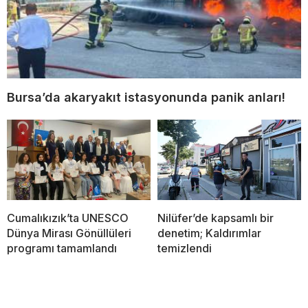
Bursa’da akaryakıt istasyonunda panik anları!
Cumalıkızık’ta UNESCO
Nilüfer’de kapsamlı bir
Dünya Mirası Gönüllüleri
denetim; Kaldırımlar
programı tamamlandı
temizlendi