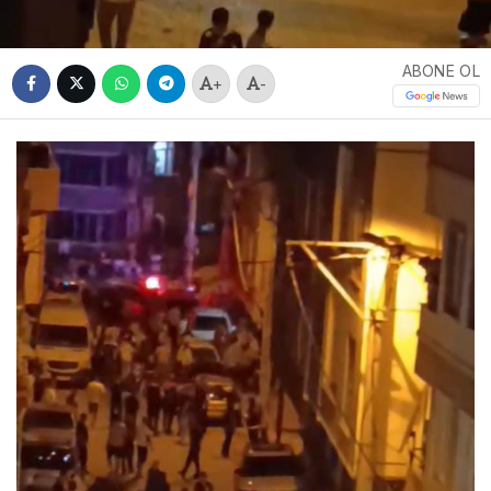
ABONE OL
+
-