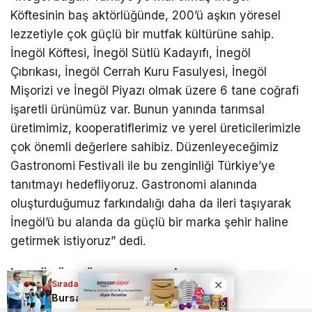
Köftesinin baş aktörlüğünde, 200’ü aşkın yöresel
lezzetiyle çok güçlü bir mutfak kültürüne sahip.
İnegöl Köftesi, İnegöl Sütlü Kadayıfı, İnegöl
Çıbrıkası, İnegöl Cerrah Kuru Fasulyesi, İnegöl
Mişorizi ve İnegöl Piyazı olmak üzere 6 tane coğrafi
işaretli ürünümüz var. Bunun yanında tarımsal
üretimimiz, kooperatiflerimiz ve yerel üreticilerimizle
çok önemli değerlere sahibiz. Düzenleyeceğimiz
Gastronomi Festivali ile bu zenginliği Türkiye’ye
tanıtmayı hedefliyoruz. Gastronomi alanında
oluşturduğumuz farkındalığı daha da ileri taşıyarak
İnegöl’ü bu alanda da güçlü bir marka şehir haline
getirmek istiyoruz” dedi.
İNEGÖL’ÜN TÜM LEZZETLERİ AYNI ÇATI ALTINDA
Sıradaki Haber
OLACAK
Bursa Yıldırım’da binlerce çocuk sporla buluştu!