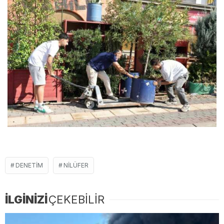
DENETIM
NILÜFER
İLGİNİZİ
ÇEKEBİLİR