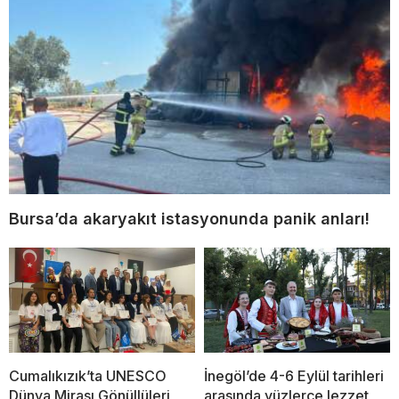
Bursa’da akaryakıt istasyonunda panik anları!
Cumalıkızık’ta UNESCO
İnegöl’de 4-6 Eylül tarihleri
Dünya Mirası Gönüllüleri
arasında yüzlerce lezzet