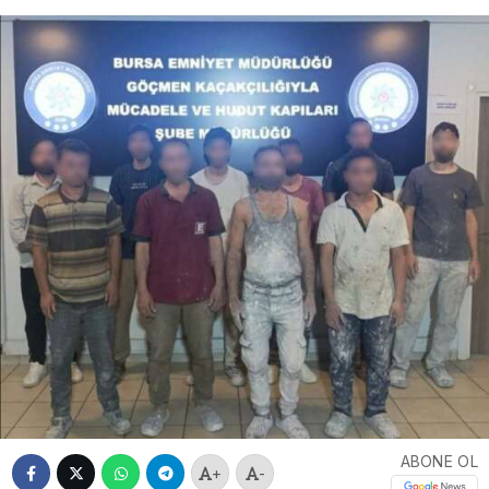
ABONE OL
+
-