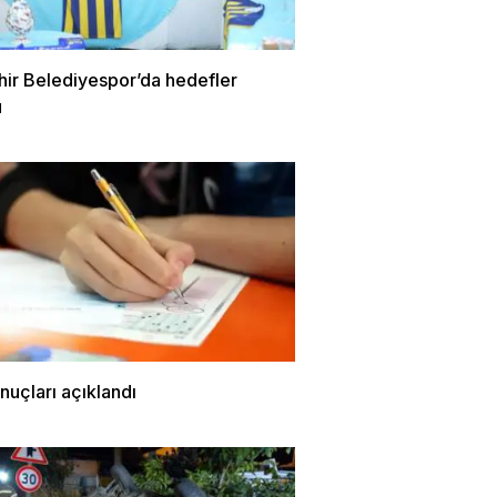
hir Belediyespor’da hedefler
ü
uçları açıklandı