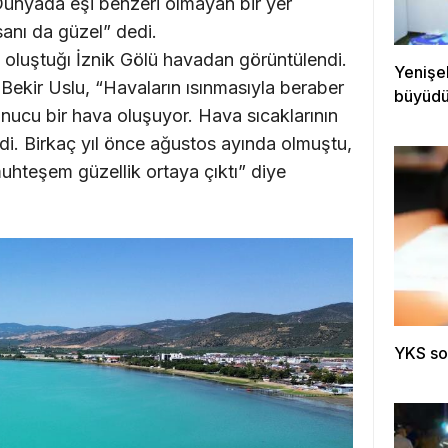
 Dünyada eşi benzeri olmayan bir yer
nsanı da güzel” dedi.
in oluştuğı İznik Gölü havadan görüntülendi.
Yenişe
 Bekir Uslu, “Havaların ısınmasıyla beraber
büyüd
nucu bir hava oluşuyor. Hava sıcaklarının
di. Birkaç yıl önce ağustos ayında olmuştu,
hteşem güzellik ortaya çıktı” diye
YKS son