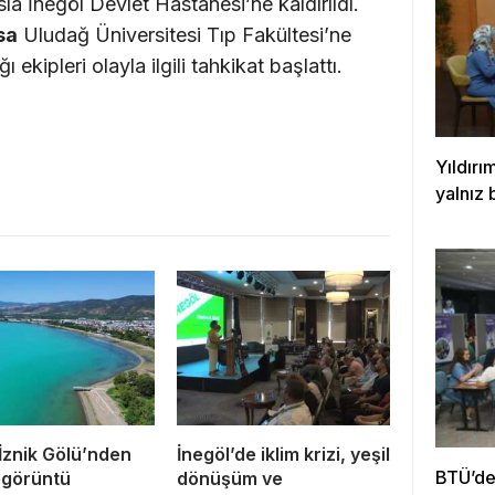
la İnegöl Devlet Hastanesi’ne kaldırıldı.
sa
Uludağ Üniversitesi Tıp Fakültesi’ne
ekipleri olayla ilgili tahkikat başlattı.
Yıldırı
yalnız 
İznik Gölü’nden
İnegöl’de iklim krizi, yeşil
BTÜ’den
 görüntü
dönüşüm ve