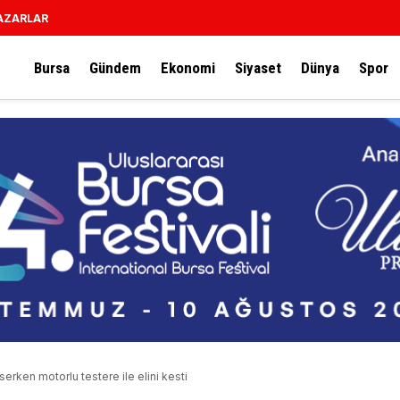
AZARLAR
Bursa
Gündem
Ekonomi
Siyaset
Dünya
Spor
erken motorlu testere ile elini kesti