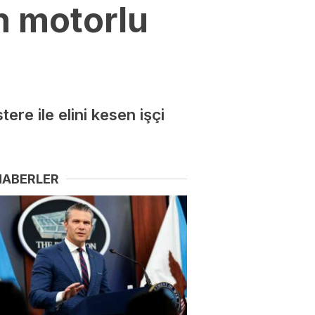
n motorlu
re ile elini kesen işçi
HABERLER