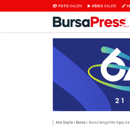
FOTO
GALERİ
VİDEO
GALERİ
Y
Ana Sayfa
›
Bursa
›
Bursa İengöl’de Ağaç kes