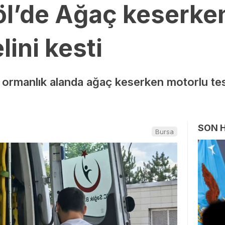
öl’de Ağaç keserke
lini kesti
 ormanlık alanda ağaç keserken motorlu teste
SON 
Bursa