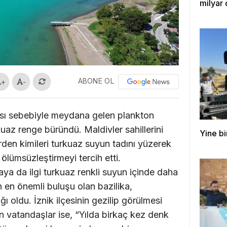
milyar 
ABONE OL
+
-
ası sebebiyle meydana gelen plankton
uaz renge büründü. Maldivler sahillerini
Yine bi
den kimileri turkuaz suyun tadını yüzerek
 ölümsüzleştirmeyi tercih etti.
ikaya da ilgi turkuaz renkli suyun içinde daha
n en önemli buluşu olan bazilika,
ağı oldu. İznik ilçesinin gezilip görülmesi
en vatandaşlar ise, “Yılda birkaç kez denk