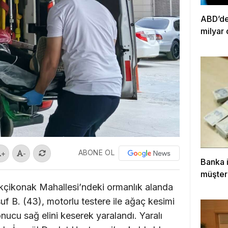
ABD’den
milyar 
ABONE OL
+
-
Banka i
müşter
ekçikonak Mahallesi’ndeki ormanlık alanda
f B. (43), motorlu testere ile ağaç kesimi
onucu sağ elini keserek yaralandı. Yaralı