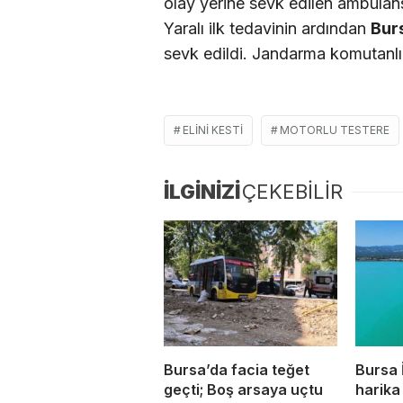
olay yerine sevk edilen ambulans
Yaralı ilk tedavinin ardından
Bur
sevk edildi. Jandarma komutanlığı 
ELINI KESTI
MOTORLU TESTERE
İLGİNİZİ
ÇEKEBİLİR
Bursa’da facia teğet
Bursa 
geçti; Boş arsaya uçtu
harika