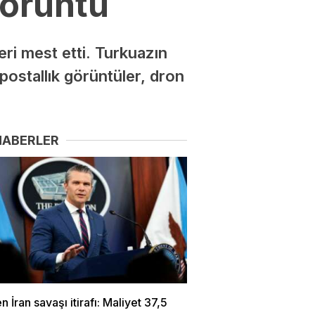
görüntü
ri mest etti. Turkuazın
tpostallık görüntüler, dron
HABERLER
 İran savaşı itirafı: Maliyet 37,5