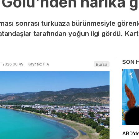
 Gölü’nden harika 
aması sonrası turkuaza bürünmesiyle görenle
vatandaşlar tarafından yoğun ilgi gördü. Kar
SON 
7-2026 00:49
Kaynak: İHA
Bursa
ABD’den